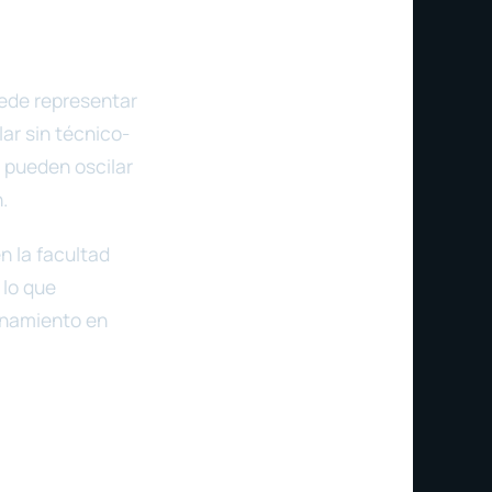
uede representar
lar sin técnico-
 pueden oscilar
.
n la facultad
 lo que
enamiento en