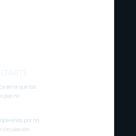
ULTARTE
a en la que los
lo por no
comparendo por no
 circulación