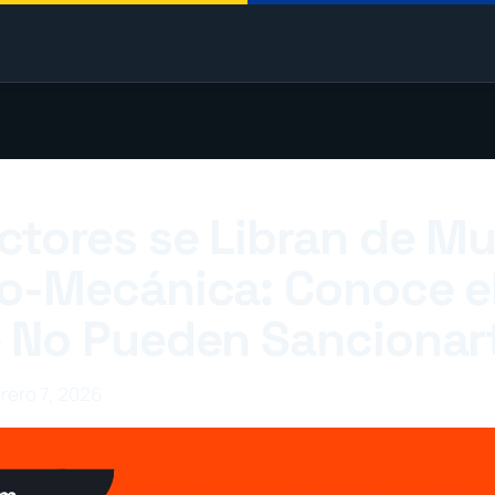
tores se Libran de Mu
o-Mecánica: Conoce e
 No Pueden Sancionar
brero 7, 2026