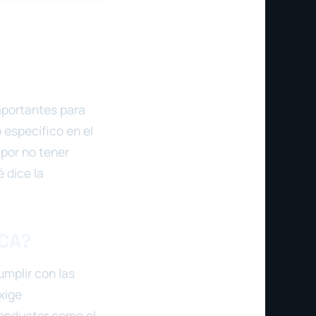
mportantes para
 específico en el
por no tener
 dice la
ICA?
umplir con las
xige
conductor como el