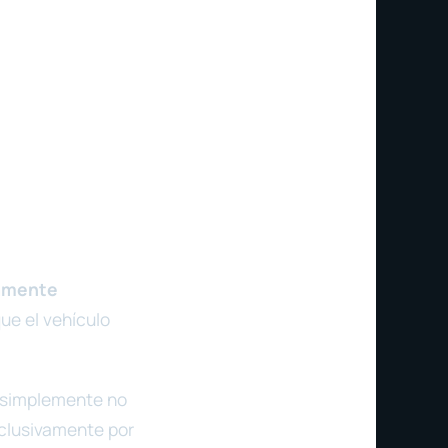
camente
que el vehículo
o simplemente no
xclusivamente por