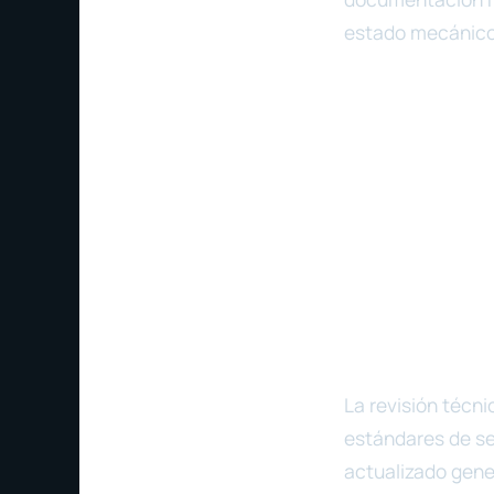
estado mecánico 
La revisión técn
estándares de se
actualizado gene