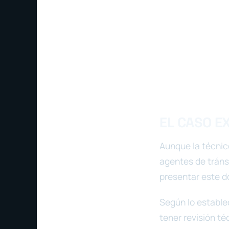
EL CASO E
Aunque la técnico
agentes de tráns
presentar este 
Según lo estable
tener revisión té