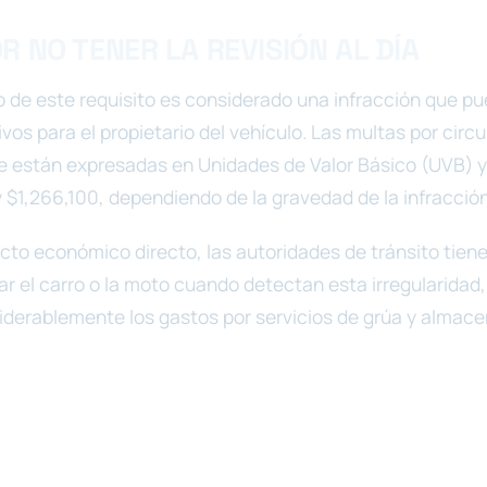
R NO TENER LA REVISIÓN AL DÍA
o de este requisito es considerado una infracción que p
ivos para el propietario del vehículo. Las multas por circu
 están expresadas en Unidades de Valor Básico (UVB) y
 $1,266,100, dependiendo de la gravedad de la infracción
to económico directo, las autoridades de tránsito tiene
zar el carro o la moto cuando detectan esta irregularidad,
derablemente los gastos por servicios de grúa y almac