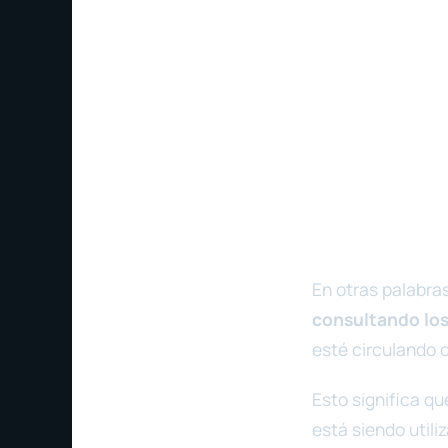
En otras palabra
consultando los
esté circulando o
Esto significa q
está siendo util