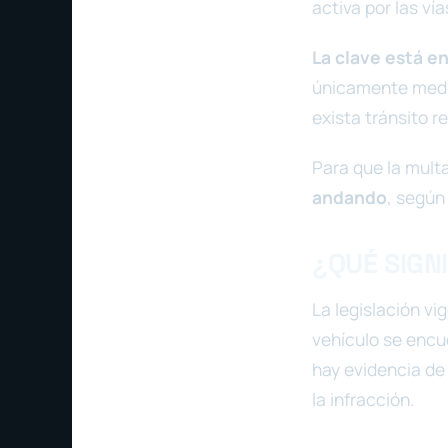
activa por las vía
La clave está e
únicamente media
exista tránsito re
Para que la mult
andando
, según
¿QUÉ SIGNI
La legislación vi
vehículo se encu
hay evidencia de
la infracción.