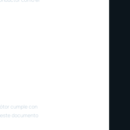
mótor cumple con
r este documento