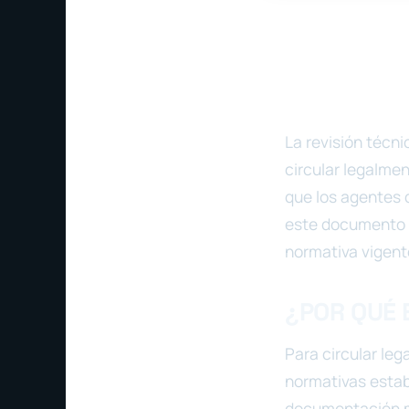
La revisión técn
circular legalmen
que los agentes 
este documento a
normativa vigent
¿POR QUÉ 
Para circular leg
normativas estab
documentación mí