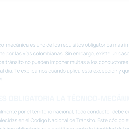
ico-mecánica es uno de los requisitos obligatorios más i
te por las vías colombianas. Sin embargo, existe un caso
de tránsito no pueden imponer multas a los conductores 
l día. Te explicamos cuándo aplica esta excepción y qué
e.
ES OBLIGATORIA LA TÉCNICO-MECÁN
almente por el territorio nacional, todo conductor debe c
lecidas en el Código Nacional de Tránsito. Este código e
nima obligatoria que certifique tanto la identidad del 