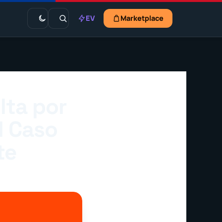
EV
Marketplace
lta por
l Caso
te