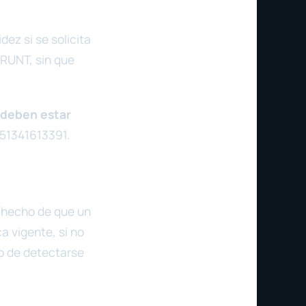
dez si se solicita
 RUNT, sin que
a deben estar
251341613391.
e hecho de que un
a vigente, si no
o de detectarse