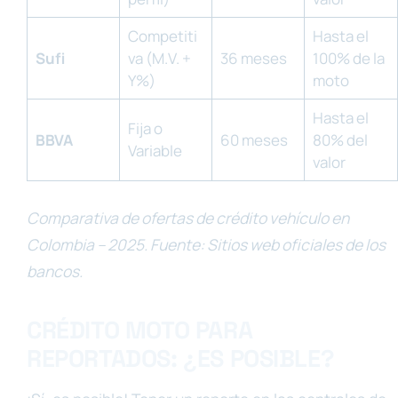
Competiti
Hasta el
Sufi
va (M.V. +
36 meses
100% de la
Y%)
moto
Hasta el
Fija o
BBVA
60 meses
80% del
Variable
valor
Comparativa de ofertas de crédito vehículo en
Colombia – 2025. Fuente: Sitios web oficiales de los
bancos.
CRÉDITO MOTO PARA
REPORTADOS: ¿ES POSIBLE?