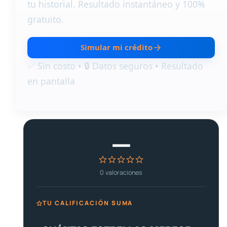
tu historial. Resultado instantáneo y 100%
gratuito.
Simular mi crédito
✅ Sin costo • 🔒 Datos seguros • Resultado
en pantalla
—
0
valoraciones
TU CALIFICACIÓN SUMA