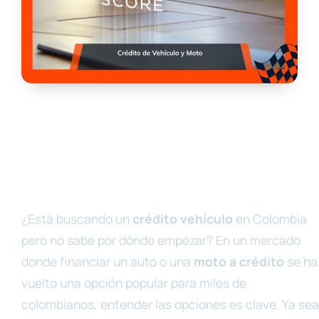
¿Está buscando un
crédito vehículo
en Colombia
pero no sabe por dónde empezar? En un mercado
donde financiar un auto o una
moto a crédito
se ha
vuelto una opción popular para miles de
colombianos, entender las opciones es clave. Ya sea