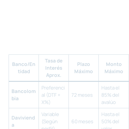
Tasa de
Banco/En
Plazo
Monto
Interés
tidad
Máximo
Máximo
Aprox.
Preferenci
Hasta el
Bancolom
al (DTF +
72 meses
85% del
bia
X%)
avalúo
Variable
Hasta el
Daviviend
(Según
60 meses
50% del
a
perfil)
valor