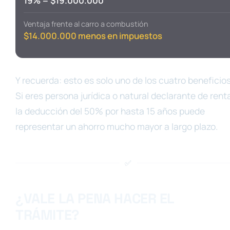
19% = $19.000.000
Ventaja frente al carro a combustión
$14.000.000 menos en impuestos
Y recuerda: esto es solo uno de los cuatro beneficios
Si eres persona jurídica o natural declarante de rent
la deducción del 50% por hasta 15 años puede
representar un ahorro mucho mayor a largo plazo.
✅
¿VALE LA PENA HACER EL
TRÁMITE?