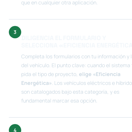
que en cualquier otra aplicación.
DILIGENCIA EL FORMULARIO Y
SELECCIONA «EFICIENCIA ENERGÉTIC
Completa los formularios con tu información y 
del vehículo. El punto clave: cuando el sistema 
pida el tipo de proyecto,
elige «Eficiencia
Energética»
. Los vehículos eléctricos e híbrid
son catalogados bajo esta categoría, y es
fundamental marcar esa opción.