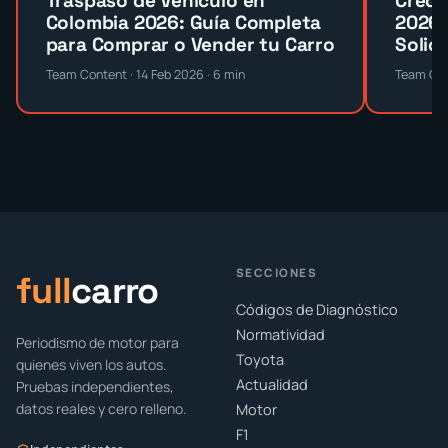
Traspaso de Vehículo en
Crédi
Colombia 2026: Guía Completa
2026:
para Comprar o Vender tu Carro
Solici
Team Content · 14 Feb 2026 · 6 min
Team Con
SECCIONES
full
carro
Códigos de Diagnóstico
Normatividad
Periodismo de motor para
Toyota
quienes viven los autos.
Actualidad
Pruebas independientes,
datos reales y cero relleno.
Motor
F1