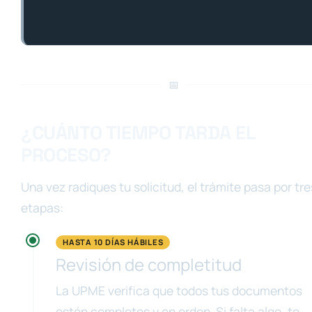
📅
¿CUÁNTO TIEMPO TARDA EL
PROCESO?
Una vez radiques tu solicitud, el trámite pasa por tre
etapas:
HASTA 10 DÍAS HÁBILES
Revisión de completitud
La UPME verifica que todos tus documentos
estén completos y en orden. Si falta algo, te