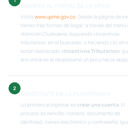
INGRESA AL PORTAL DE LA UPME
Visita
www.upme.gov.co
. Desde la página de ini
tienes tres formas de llegar: a través del menú
Atención Ciudadana
, buscando «incentivos
tributarios» en el buscador, o haciendo clic en e
botón destacado
«Incentivos Tributarios»
qu
encontrarás al desplazarte un poco hacia abajo
REGÍSTRATE EN LA PLATAFORMA
Lo primero al ingresar es
crear una cuenta
. El
proceso es sencillo: nombre, documento de
identidad, correo electrónico y contraseña. Igu