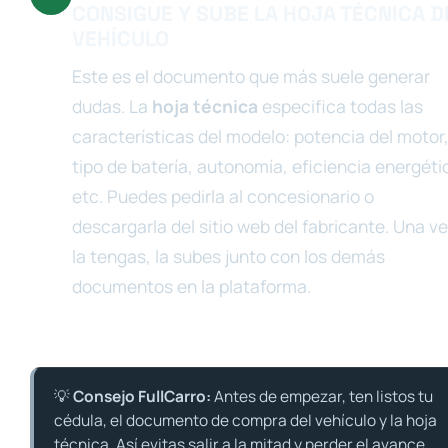
CONSIGUE Y SUBE LA HOJA TÉCNICA D
VEHÍCULO
Este es el documento que más suele generar
dudas. La
hoja técnica
especifica todas las
características del modelo: potencia del motor
tipo de batería, autonomía, eficiencia energéti
etc. Puedes pedirla al concesionario o
descargarla del sitio web del fabricante. Una v
la tengas, la subes junto con los demás
documentos en la plataforma.
💡
Consejo FullCarro:
Antes de empezar, ten listos tu
cédula, el documento de compra del vehículo y la hoja
técnica. Así evitas salir a la mitad y perder el avance