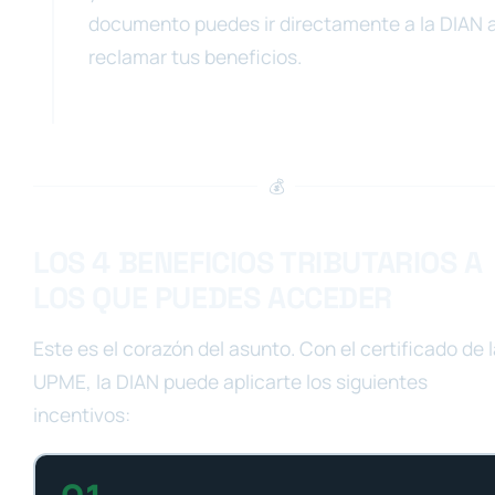
documento puedes ir directamente a la DIAN 
reclamar tus beneficios.
💰
LOS 4 BENEFICIOS TRIBUTARIOS A
LOS QUE PUEDES ACCEDER
Este es el corazón del asunto. Con el certificado de 
UPME, la DIAN puede aplicarte los siguientes
incentivos: