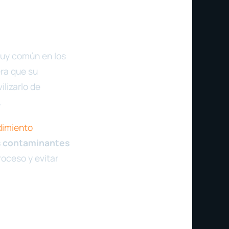
muy común en los
ra que su
lizarlo de
.
dimiento
s contaminantes
roceso y evitar