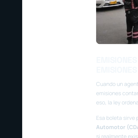
EMISIONES 
EMISIONES
Cuando un agente
emisiones contam
eso, la ley orden
Esa boleta sirve 
Automotor (CD
si realmente exis