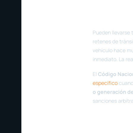
Pueden llevarse 
retenes de tráns
vehículo hace mu
inmediato. La rea
El
Código Nacion
específico
cuando
o generación de
sanciones arbitra