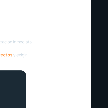
lización inmediata.
rectos
y exigir