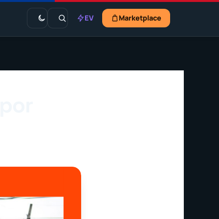
EV
Marketplace
 por