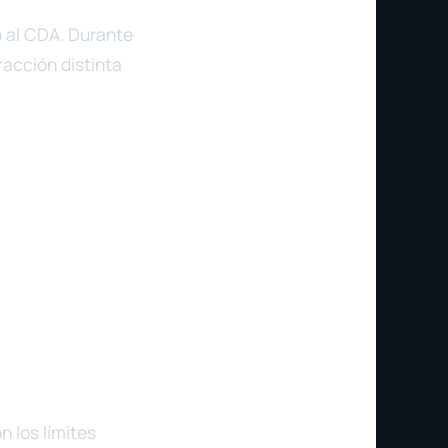
o al CDA. Durante
racción distinta
n los límites