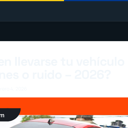
n llevarse tu vehículo
nes o ruido – 2026?
brero 4, 2026