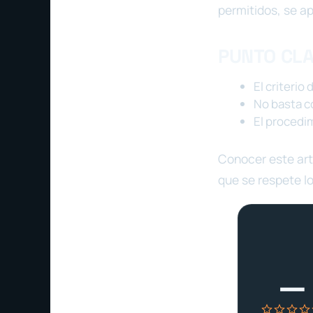
permitidos, se a
PUNTO CL
El criterio
No basta c
El procedi
Conocer este art
que se respete lo
—