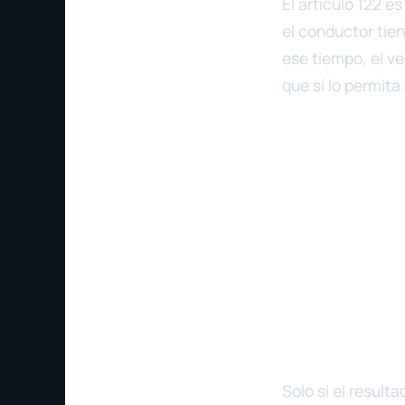
El artículo 122 es
el conductor tie
ese tiempo, el ve
que sí lo permita.
Solo si el result