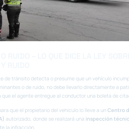
O RUIDO – LO QUE DICE LA LEY SOBR
 Y RUIDO
 de tránsito detecta o presume que un vehículo incump
inantes o de ruido, no debe llevarlo directamente a pati
a que el agente entregue al conductor una boleta de cita
para que el propietario del vehículo lo lleve a un
Centro d
A)
autorizado, donde se realizará una
inspección técni
te la infracción.