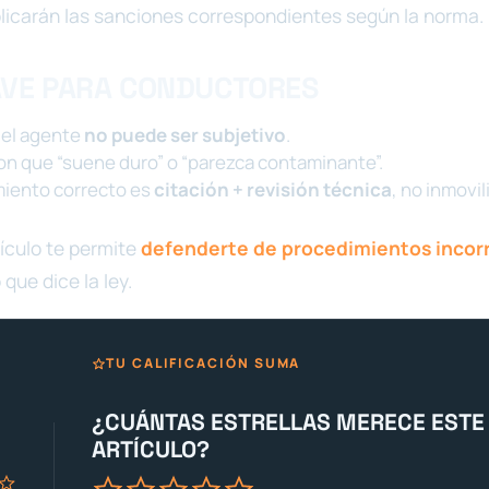
plicarán las sanciones correspondientes según la norma.
AVE PARA CONDUCTORES
 del agente
no puede ser subjetivo
.
on que “suene duro” o “parezca contaminante”.
miento correcto es
citación + revisión técnica
, no inmovi
ículo te permite
defenderte de procedimientos incor
 que dice la ley.
TU CALIFICACIÓN SUMA
¿CUÁNTAS ESTRELLAS MERECE ESTE
ARTÍCULO?