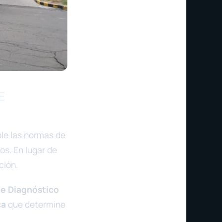
E
le las normas de
os. En lugar de
ción.
e Diagnóstico
ca
que determine