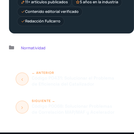
11+ artículos publicados
5 años en la industria
Contenido editorial verificado
Redacción Fullcarro
Categorías
Normatividad
Código P0431: Solucionar el Problema
de Eficiencia del Catalizador
Código P0068: Solucionar Problemas
de Correlación MAP/MAF y Acelerador