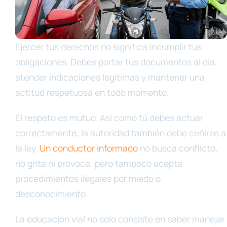
Ejercer tus derechos no significa incumplir tus
obligaciones. Debes portar tus documentos al día,
atender indicaciones legítimas y mantener una
actitud respetuosa en todo momento.
El respeto es mutuo. Así como tú debes actuar
correctamente, la autoridad también debe ceñirse a
la ley.
Un conductor informado
no busca conflicto,
no grita ni provoca, pero tampoco acepta
procedimientos ilegales por miedo o
desconocimiento.
La educación vial no solo consiste en saber manejar