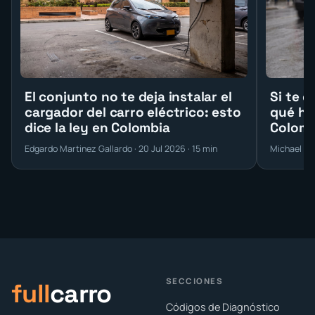
El conjunto no te deja instalar el
Si te c
cargador del carro eléctrico: esto
qué ha
dice la ley en Colombia
Colomb
Edgardo Martinez Gallardo · 20 Jul 2026 · 15 min
Michael Ro
SECCIONES
full
carro
Códigos de Diagnóstico