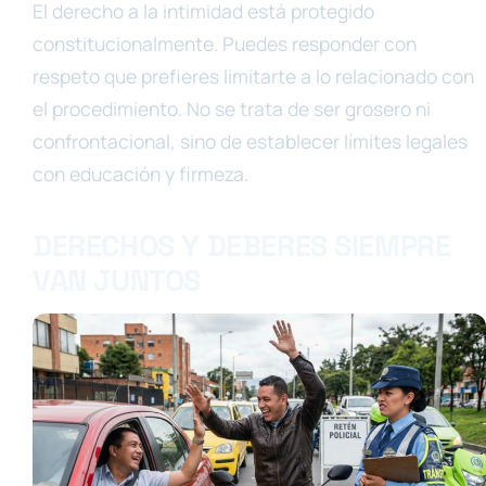
El derecho a la intimidad está protegido
constitucionalmente. Puedes responder con
respeto que prefieres limitarte a lo relacionado con
el procedimiento. No se trata de ser grosero ni
confrontacional, sino de establecer límites legales
con educación y firmeza.
DERECHOS Y DEBERES SIEMPRE
VAN JUNTOS