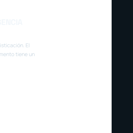
SENCIA
sticación. El
emento tiene un