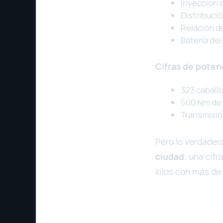
Inyección 
Distribuci
Relación d
Batería del
Cifras de pote
323 caballo
500 Nm de
Transmisió
Pero lo verdader
ciudad
, una cif
kilos con más de