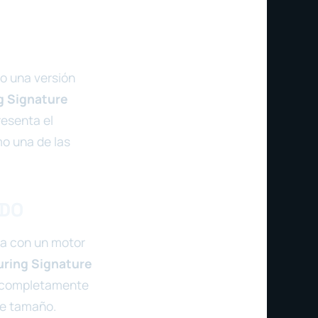
o una versión
g Signature
esenta el
mo una de las
ODO
da con un motor
uring Signature
n completamente
te tamaño.