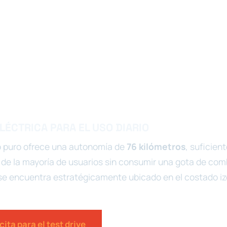
ÉCTRICA PARA EL USO DIARIO
o puro ofrece una autonomía de
76 kilómetros
, suficient
 de la mayoría de usuarios sin consumir una gota de comb
se encuentra estratégicamente ubicado en el costado iz
ita para el test drive