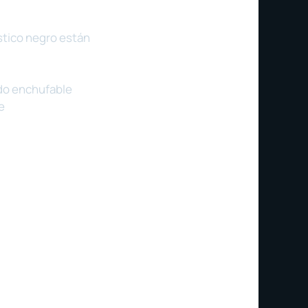
stico negro están
ido enchufable
e