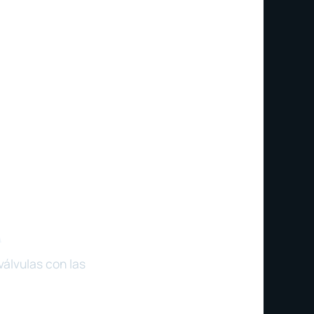
A
válvulas con las