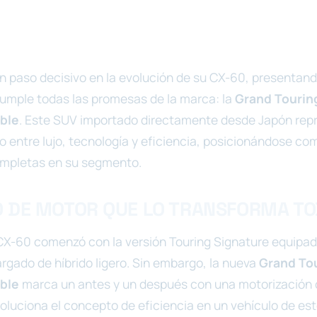
 paso decisivo en la evolución de su CX-60, presentand
umple todas las promesas de la marca: la
Grand Tourin
ble
. Este SUV importado directamente desde Japón repr
to entre lujo, tecnología y eficiencia, posicionándose co
mpletas en su segmento.
 DE MOTOR QUE LO TRANSFORMA T
a CX-60 comenzó con la versión Touring Signature equipa
cargado de híbrido ligero. Sin embargo, la nueva
Grand To
ble
marca un antes y un después con una motorizació
voluciona el concepto de eficiencia en un vehículo de es