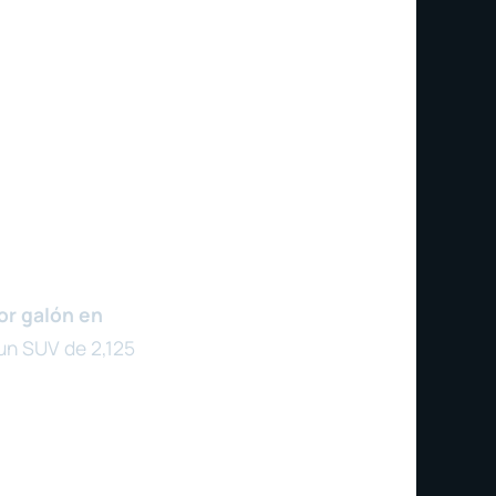
or galón en
un SUV de 2,125