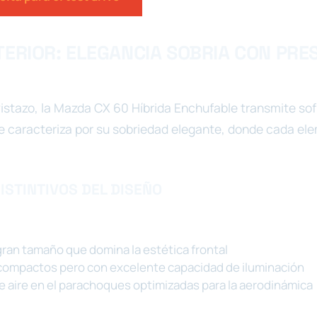
TERIOR: ELEGANCIA SOBRIA CON PRE
istazo, la Mazda CX 60 Híbrida Enchufable transmite sofi
e caracteriza por su sobriedad elegante, donde cada el
ISTINTIVOS DEL DISEÑO
 gran tamaño que domina la estética frontal
compactos pero con excelente capacidad de iluminación
e aire en el parachoques optimizadas para la aerodinámica