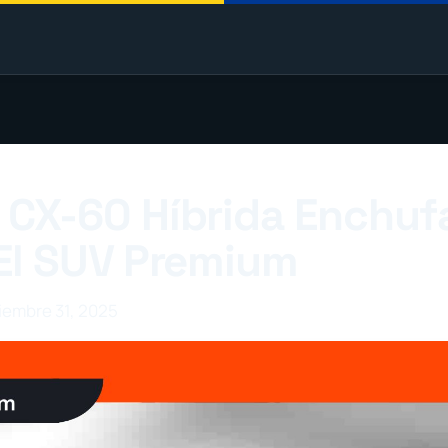
CX-60 Híbrida Enchuf
El SUV Premium
ciembre 31, 2025