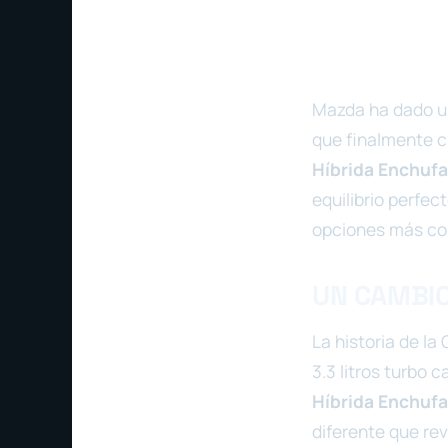
Mazda ha dado un
que finalmente c
Híbrida Enchufa
equilibrio perfec
opciones más co
UN CAMBIO
La historia de l
3.3 litros turbo 
Híbrida Enchufa
diferente que re