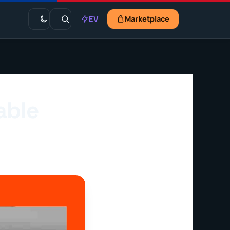
EV
Marketplace
able