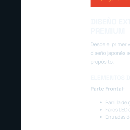
DISEÑO EX
PREMIUM
Desde el primer v
diseño japonés s
propósito.
ELEMENTOS D
Parte Frontal:
Parrilla de
Faros LED 
Entradas d