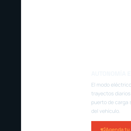
AUTONOMÍA EL
El modo eléctric
trayectos diarios
puerto de carga 
del vehículo.
Agenda tu c