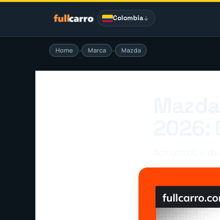
Saltar
al
Colombia
contenido
Home
»
Marca
»
Mazda
Mazda 
2026: 
Actualizado el di