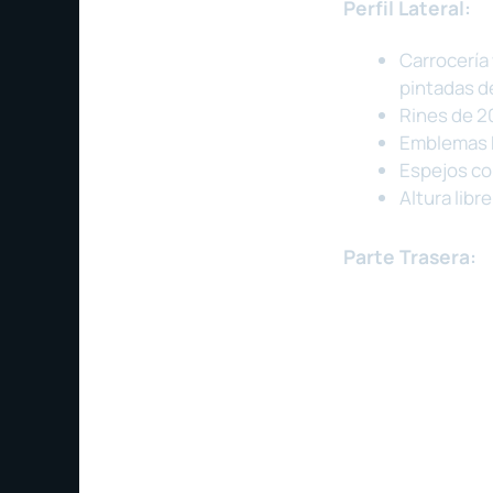
Perfil Lateral:
Carrocería
pintadas de
Rines de 2
Emblemas P
Espejos con
Altura libr
Parte Trasera: