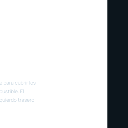
e para cubrir los
ustible. El
quierdo trasero