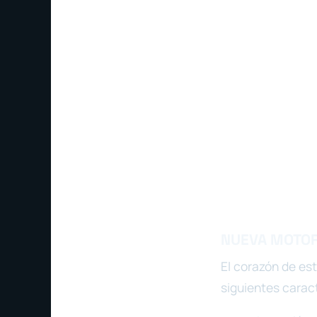
NUEVA MOTORI
El corazón de es
siguientes caract