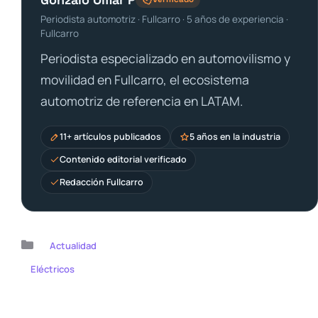
Periodista automotriz · Fullcarro · 5 años de experiencia ·
Fullcarro
Periodista especializado en automovilismo y
movilidad en Fullcarro, el ecosistema
automotriz de referencia en LATAM.
11+ artículos publicados
5 años en la industria
Contenido editorial verificado
Redacción Fullcarro
Categorías
Actualidad
Eléctricos