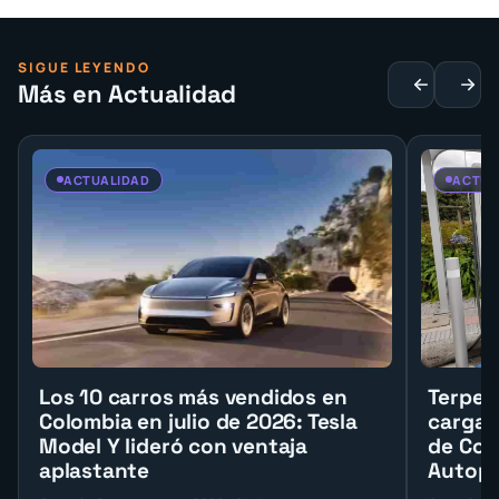
SIGUE LEYENDO
Más en Actualidad
ACTUALIDAD
ACTUA
Los 10 carros más vendidos en
Terpel 
Colombia en julio de 2026: Tesla
cargad
Model Y lideró con ventaja
de Col
aplastante
Autopi