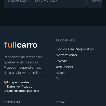
Gonzalo Omar P · 5 Ago 2026 · 2 min
Gonzalo Om
SECCIONES
full
carro
Códigos de Diagnóstico
Normatividad
Periodismo de motor para
Toyota
quienes viven los autos.
Actualidad
Pruebas independientes,
datos reales y cero relleno.
Motor
F1
Independientes
Datos verificados
Correcciones públicas
EDITORIAL
LEGAL