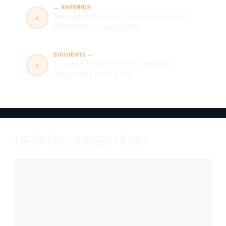
Renault 4 Eléctrico: el regreso como
SUV eléctrico asequible
Toyota GR Corolla 2026: mejoras
inspiradas en la pista
DEJA UN COMENTARIO
Comentario