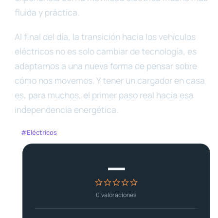
fluida y práctica.
Al final del día, la transición hacia los vehículos
eléctricos no es solo cambiar de tecnología, es
adaptarnos a una nueva forma de pensar sobre
cómo nos movemos. Y tener un cargador en casa
es, para muchos, el primer paso real hacia esa
independencia energética.
#Eléctricos
—
0
valoraciones