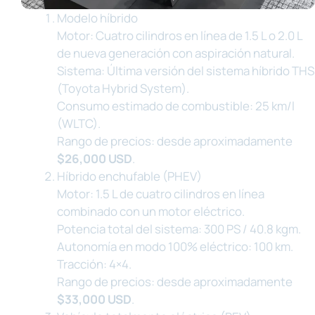
Modelo híbrido
Motor: Cuatro cilindros en línea de 1.5 L o 2.0 L
de nueva generación con aspiración natural.
Sistema: Última versión del sistema híbrido THS
(Toyota Hybrid System).
Consumo estimado de combustible: 25 km/l
(WLTC).
Rango de precios: desde aproximadamente
$26,000 USD
.
Híbrido enchufable (PHEV)
Motor: 1.5 L de cuatro cilindros en línea
combinado con un motor eléctrico.
Potencia total del sistema: 300 PS / 40.8 kgm.
Autonomía en modo 100% eléctrico: 100 km.
Tracción: 4×4.
Rango de precios: desde aproximadamente
$33,000 USD
.