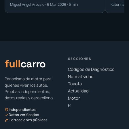
Miguel Ángel Arévalo · 6 Mar 2026 · 5 min
Katerina G
SECCIONES
full
carro
Códigos de Diagnóstico
Normatividad
Periodismo de motor para
Toyota
quienes viven los autos.
Actualidad
Pruebas independientes,
datos reales y cero relleno.
Motor
F1
Independientes
Datos verificados
Correcciones públicas