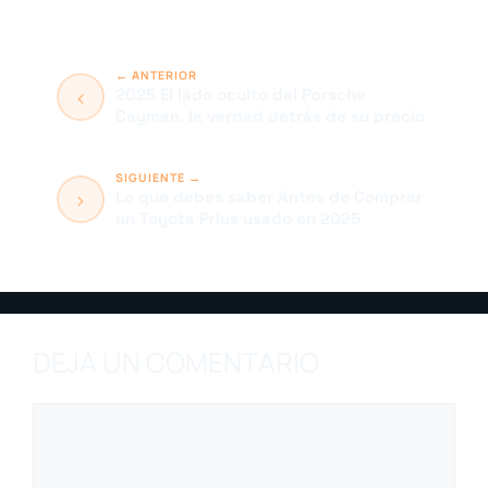
2025 El lado oculto del Porsche
Cayman. la verdad detrás de su precio
Lo que debes saber Antes de Comprar
un Toyota Prius usado en 2025
DEJA UN COMENTARIO
Comentario