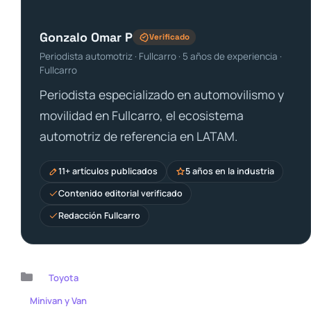
Gonzalo Omar P
Verificado
Periodista automotriz · Fullcarro · 5 años de experiencia ·
Fullcarro
Periodista especializado en automovilismo y
movilidad en Fullcarro, el ecosistema
automotriz de referencia en LATAM.
11+ artículos publicados
5 años en la industria
Contenido editorial verificado
Redacción Fullcarro
Categorías
Toyota
Minivan y Van