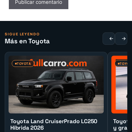
SIGUE LEYENDO
Más en Toyota
TOYOTA
TOYOT
Toyota Land CruiserPrado LC250
Toyota
Híbrida 2026
y gran