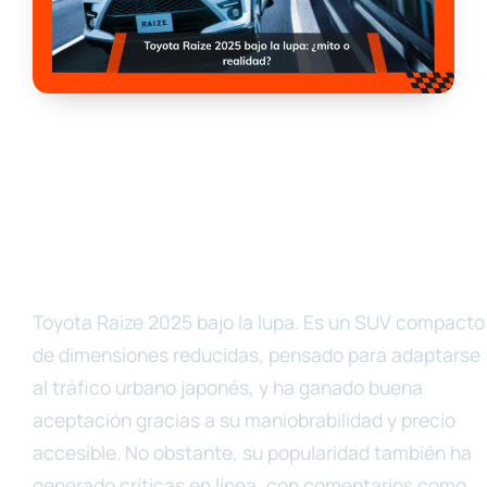
Toyota Raize 2025 bajo la lupa. Es un SUV compacto
de dimensiones reducidas, pensado para adaptarse
al tráfico urbano japonés, y ha ganado buena
aceptación gracias a su maniobrabilidad y precio
accesible. No obstante, su popularidad también ha
generado críticas en línea, con comentarios como