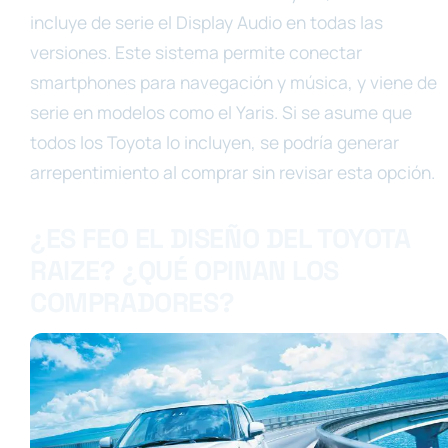
incluye de serie el Display Audio en todas las
versiones. Este sistema permite conectar
smartphones para navegación y música, y viene de
serie en modelos como el Yaris. Si se asume que
todos los Toyota lo incluyen, se podría generar
arrepentimiento al comprar sin revisar esta opción.
¿ES FEO EL DISEÑO DEL TOYOTA
RAIZE? ¿QUÉ OPINAN LOS
COMPRADORES?