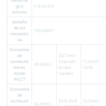
Radio de
giro
4,9 a 5,0 m
mínimo
tamaño
de los
195/60R17
neumátic
os
Economía
de
20,7 km/l
combusti
(tracción
17,4 km/l
28,0 km/L
ble en
en dos
(4×4)
modo
ruedas)
WLCT
Economía
de
combusti
23,6-24,6
21,2 km/l
34,8 km/L