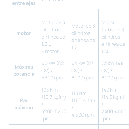
entre ejes
Motor de 3
Motor
Motor de 3
cilindros
turbo de 3
motor
cilindros
en línea de
cilindros
en línea de
1,2 L
en línea de
1,2 L
+ motor
1.0L
60 kW (82
64 kW (87
72 kW (98
Máxima
CV) /
CV) /
CV) /
potencia
5600 rpm
6000 rpm
6000 rpm
105 Nm
140 Nm
113 Nm
(10,7 kgfm)
(14,3 kgm)
Par
(11,5 kgfm)
/
/
máximo
/
3200-5200
2400-4000
4.500 rpm
rpm
rpm