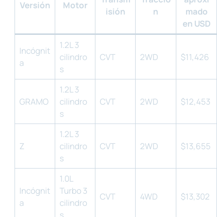
Versión
Motor
isión
n
mado
en USD
1.2L 3
Incógnit
cilindro
CVT
2WD
$11,426
a
s
1.2L 3
GRAMO
cilindro
CVT
2WD
$12,453
s
1.2L 3
Z
cilindro
CVT
2WD
$13,655
s
1.0L
Incógnit
Turbo 3
CVT
4WD
$13,302
a
cilindro
s