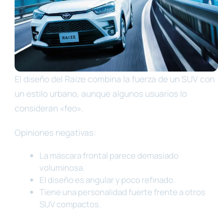
El diseño del Raize combina la fuerza de un SUV con
un estilo urbano, aunque algunos usuarios lo
consideran «feo».
Opiniones negativas:
La máscara frontal parece demasiado
voluminosa.
El diseño es angular y poco refinado.
Tiene una personalidad fuerte frente a otros
SUV compactos.