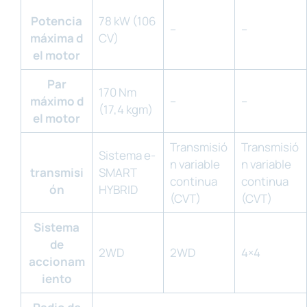
Potencia
78 kW (106
–
–
máxima d
CV)
el motor
Par
170 Nm
máximo d
–
–
(17,4 kgm)
el motor
Transmisió
Transmisió
Sistema e-
n variable
n variable
transmisi
SMART
continua
continua
ón
HYBRID
(CVT)
(CVT)
Sistema
de
2WD
2WD
4×4
accionam
iento