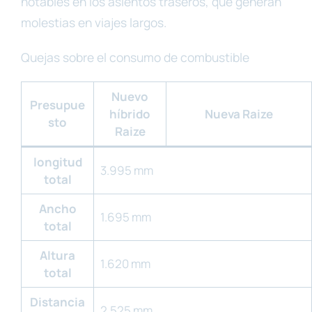
notables en los asientos traseros, que generan
molestias en viajes largos.
Quejas sobre el consumo de combustible
Nuevo
Presupue
híbrido
Nueva Raize
sto
Raize
longitud
3.995 mm
total
Ancho
1.695 mm
total
Altura
1.620 mm
total
Distancia
2.525 mm