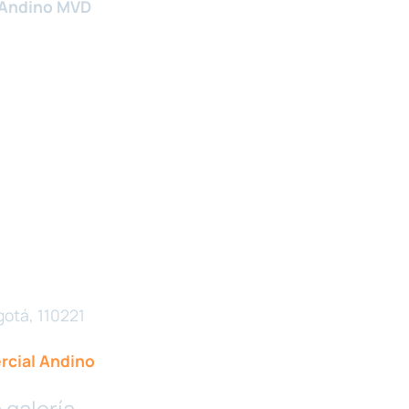
Andino MVD
gotá, 110221
cial Andino
 galería