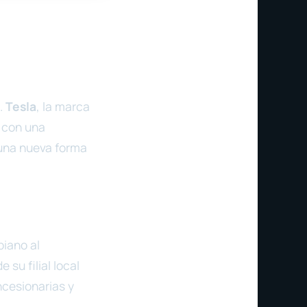
.
Tesla
, la marca
s con una
 una nueva forma
iano al
e su filial local
ncesionarias y