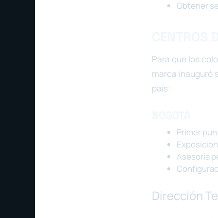
Obtener se
CENTROS D
Para que los col
marca inauguró 
país:
BOGOTÁ
Primer pun
Exposición
Asesoría p
Configurac
Dirección T