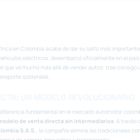
ctrica en Colombia acaba de dar su salto más importante
 vehículos eléctricos, desembarcó oficialmente en el paí
al que va mucho más allá de vender autos: trae consigo
ansporte sostenible.
ECTA: UN MODELO REVOLUCIONARIO
diferencia fundamental en el mercado automotor colomb
modelo de venta directa sin intermediarios
. A través d
lombia S.A.S.
, la compañía elimina las tradicionales co
iencia de compra innovadora y transparente.