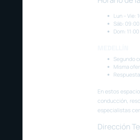
Lun – Vie: 
Sáb: 09:00
Dom: 11:00
MEDELLÍN
Segundo ce
Misma ofer
Respuesta 
En estos espacio
conducción, reso
especialistas cer
Dirección Te