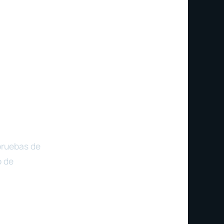
pruebas de
o de