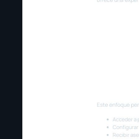
Este enfoque perm
Acceder a 
Configurar 
Recibir ase