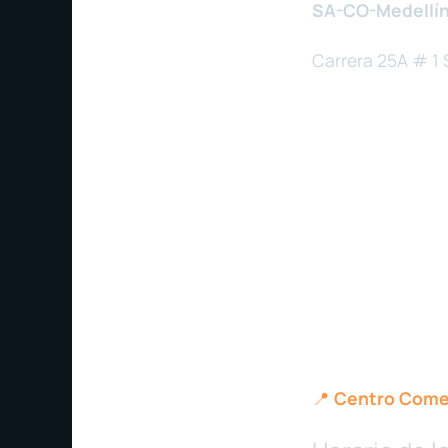
SA-CO-Medellín
Carrera 25A # 1 
📍
Centro Comer