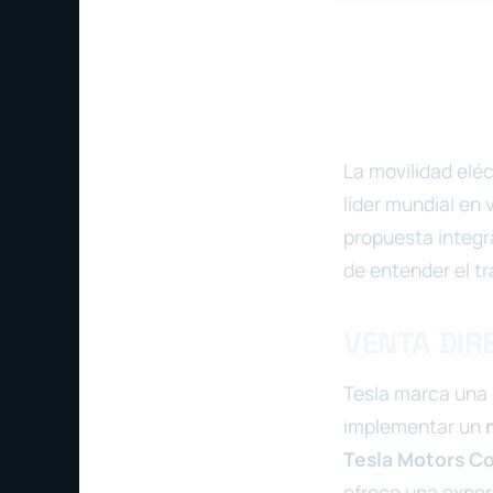
La movilidad elé
líder mundial en
propuesta integr
de entender el tr
VENTA DIR
Tesla marca una 
implementar un
Tesla Motors Co
ofrece una exper