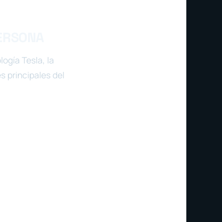
PERSONA
ogía Tesla, la
s principales del