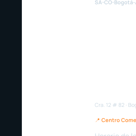
SA-CO-Bogotá-
Cra. 12 # 82 · Bo
📍
Centro Comer
Horario de la