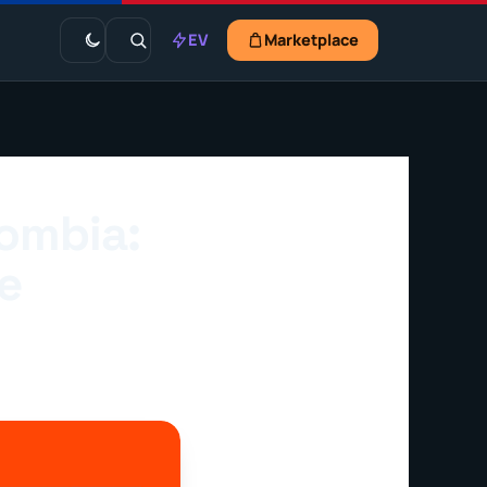
EV
Marketplace
lombia:
e