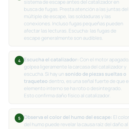
sistema de escape antes del catalizador en
busca de fugas. Presta atención a las juntas del
múltiple de escape, las soldaduras y las
conexiones. Incluso fugas pequeñas pueden
afectar las lecturas. Escucha: las fugas de
escape generalmente son audibles.
Escucha el catalizador:
Con el motor apagado
4
golpea ligeramente la carcasa del catalizador y
escucha. Si hay un
sonido de piezas sueltas o
traqueteo
dentro, es una señal fuerte de que e
elemento interno se ha roto o desintegrado.
Esto confirma daño físico al catalizador.
Observa el color del humo del escape:
El colo
5
del humo puede revelar la causa raíz del daño al