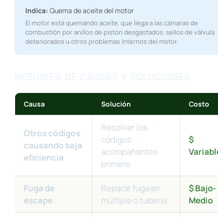
Indica:
Quema de aceite del motor
El motor está quemando aceite, que llega a las cámaras de
combustión por anillos de pistón desgastados, sellos de válvula
deteriorados u otros problemas internos del motor.
RESUMEN DE CAUSAS Y SOLUCIONES
Causa
Solución
Costo
Resolver los
Otros códigos
códigos
$
causando baja
acompañantes
Variabl
eficiencia
primero
Fuga de
Reparar fuga en
$ Bajo-
escape
múltiple o tubería
Medio