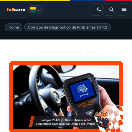
Saltar
al
contenido
Home
»
Códigos de Diagnóstico de Problemas (DTC)
EV · Estaciones de carga
Marketplace
Actualizado el junio 8, 2026