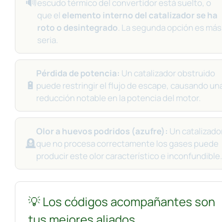
🔊
escudo térmico del convertidor está suelto, o
que el
elemento interno del catalizador se ha
roto o desintegrado
. La segunda opción es más
seria.
Pérdida de potencia:
Un catalizador obstruido
🔋
puede restringir el flujo de escape, causando un
reducción notable en la potencia del motor.
Olor a huevos podridos (azufre):
Un catalizado
🪦
que no procesa correctamente los gases puede
producir este olor característico e inconfundible.
💡 Los códigos acompañantes son
tus mejores aliados