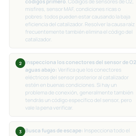
códigos primero
. Códigos de sensores de O2,
misfires, sensor MAF, condiciones ricas o
pobres: todos pueden estar causando la baja
eficiencia del catalizador. Resolver la causa raíz
frecuentemente también elimina el código del
catalizador.
Inspecciona los conectores del sensor de O
2
aguas abajo:
Verifica que los conectores
eléctricos del sensor posterior al catalizador
estén en buenas condiciones. Si hay un
problema de conexión, generalmente también
tendrás un código específico del sensor, pero
vale la pena verificar.
Busca fugas de escape:
Inspecciona todo el
3