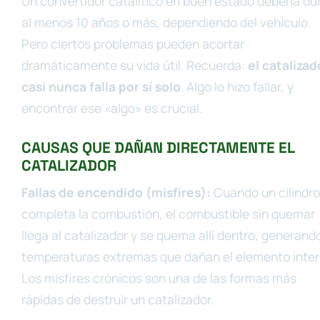
Un convertidor catalítico en buen estado debería du
al menos 10 años o más, dependiendo del vehículo.
Pero ciertos problemas pueden acortar
dramáticamente su vida útil. Recuerda:
el catalizad
casi nunca falla por sí solo
. Algo lo hizo fallar, y
encontrar ese «algo» es crucial.
CAUSAS QUE DAÑAN DIRECTAMENTE EL
CATALIZADOR
Fallas de encendido (misfires):
Cuando un cilindro
completa la combustión, el combustible sin quemar
llega al catalizador y se quema allí dentro, generand
temperaturas extremas que dañan el elemento inter
Los misfires crónicos son una de las formas más
rápidas de destruir un catalizador.