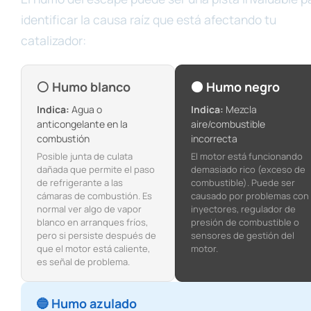
identificar la causa raíz que está afectando tu
catalizador:
⚪ Humo blanco
⚫ Humo negro
Indica:
Agua o
Indica:
Mezcla
anticongelante en la
aire/combustible
combustión
incorrecta
Posible junta de culata
El motor está funcionando
dañada que permite el paso
demasiado rico (exceso de
de refrigerante a las
combustible). Puede ser
cámaras de combustión. Es
causado por problemas con
normal ver algo de vapor
inyectores, regulador de
blanco en arranques fríos,
presión de combustible o
pero si persiste después de
sensores de gestión del
que el motor está caliente,
motor.
es señal de problema.
🔵 Humo azulado