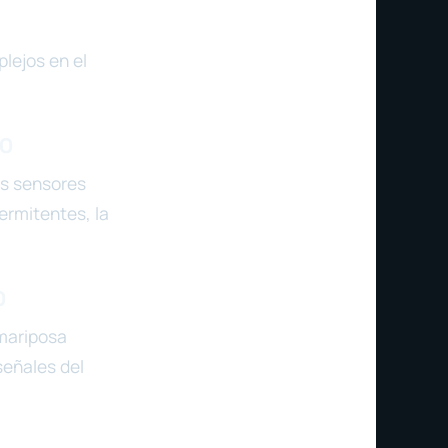
lejos en el
SO
os sensores
ermitentes, la
O
 mariposa
señales del