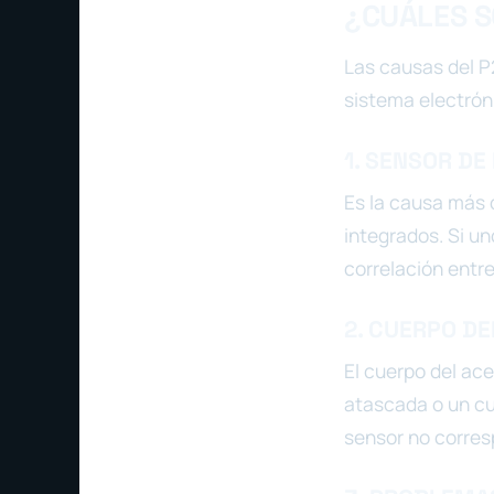
¿CUÁLES S
Las causas del P
sistema electrón
1. SENSOR DE
Es la causa más 
integrados. Si un
correlación entre
2. CUERPO D
El cuerpo del ac
atascada o un cu
sensor no corres