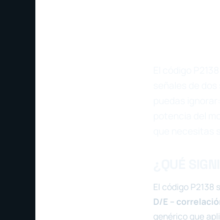
El código P2138
señales de dos 
puedas ignorar:
potencia del mo
que necesitas s
¿QUÉ SIGNI
El código P2138 
D/E – correlaci
genérico que apl