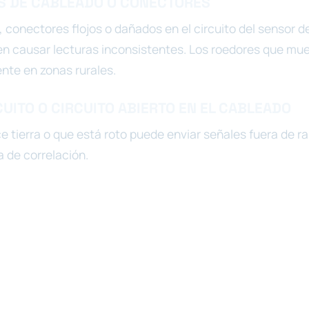
S DE CABLEADO O CONECTORES
 conectores flojos o dañados en el circuito del sensor d
n causar lecturas inconsistentes. Los roedores que mu
nte en zonas rurales.
CUITO O CIRCUITO ABIERTO EN EL CABLEADO
e tierra o que está roto puede enviar señales fuera de r
a de correlación.