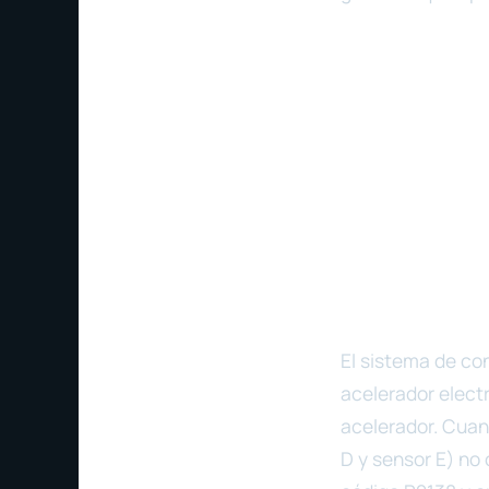
El sistema de co
acelerador electr
acelerador. Cuan
D y sensor E) no