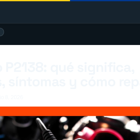
)
 P2138: qué significa,
, síntomas y cómo rep
io 8, 2026