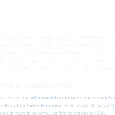
 aparece cuando la unidad de control del motor det
sensores del acelerador no coinciden entre sí. No e
 en muchos vehículos activa el modo de emergencia
tor para proteger el sistema. En este artículo encon
aber para diagnosticarlo y repararlo correctamente
FICA EL CÓDIGO P2138?
se define como
«Sensor/interruptor de posición del a
ón de voltaje fuera de rango»
. Es un código de diagnóst
ica a la mayoría de vehículos fabricados desde 1996.