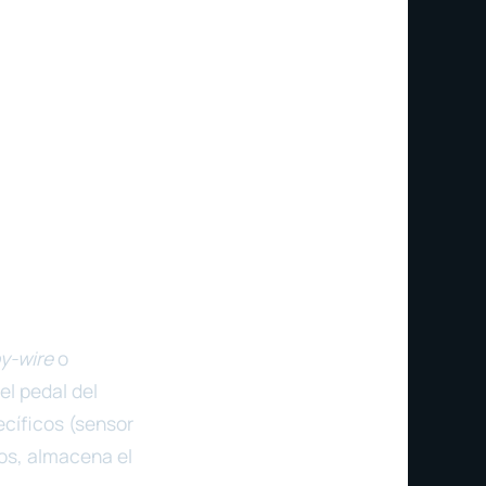
by-wire
o
el pedal del
cíficos (sensor
os, almacena el