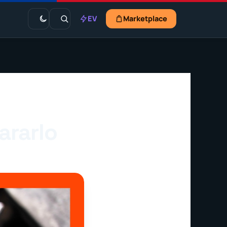
EV
Marketplace
ararlo