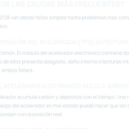
ON LAS CAUSAS MÁS FRECUENTES?
2138 van desde fallas simples hasta problemas más comp
ico:
 POSICIÓN DEL ACELERADOR (TPS) DEFECTUO
común. El módulo del acelerador electrónico contiene d
o de ellos presenta desgaste, daño interno o lecturas int
 ambos fallará.
EL ACELERADOR ELECTRÓNICO SUCIO O DAÑAD
elerador acumula carbón y depósitos con el tiempo. Una
erpo del acelerador en mal estado puede hacer que las 
pondan con la posición real.