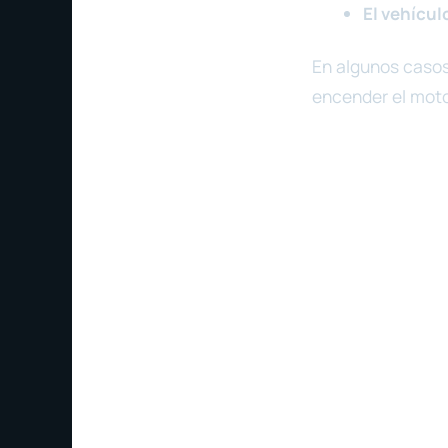
El vehícul
En algunos casos
encender el motor