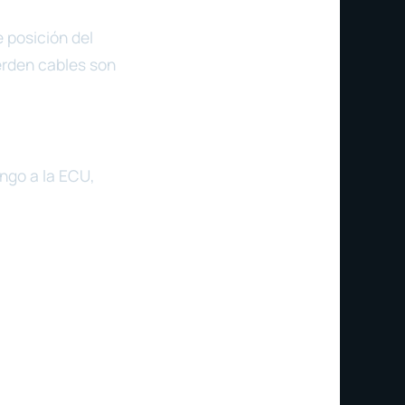
e posición del
erden cables son
ango a la ECU,