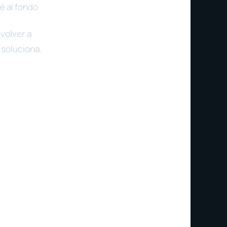
é al fondo
volver a
 soluciona.