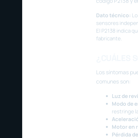
código P2138 y en
Dato técnico:
Lo
sensores independ
El P2138 indica q
fabricante.
¿CUÁLES S
Los síntomas pue
comunes son:
Luz de rev
Modo de e
restringe 
Aceleració
Motor en r
Pérdida d