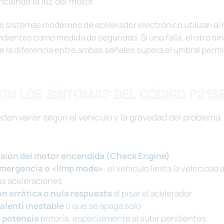
ciende la luz del motor.
s sistemas modernos de acelerador electrónico utilizan a
ientes como medida de seguridad. Si uno falla, el otro si
ue la diferencia entre ambas señales supera el umbral permi
ON LOS SÍNTOMAS DEL CÓDIGO P213
den variar según el vehículo y la gravedad del problema,
isión del motor encendida (Check Engine)
mergencia o «limp mode»
: el vehículo limita la velocidad
las aceleraciones
n errática o nula respuesta
al pisar el acelerador
alentí inestable
o que se apaga solo
e potencia
notoria, especialmente al subir pendientes