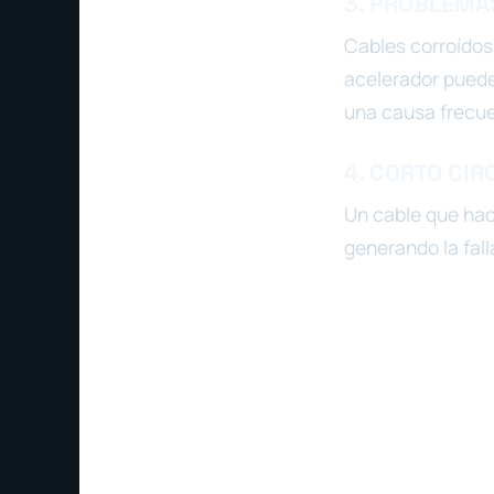
3. PROBLEMA
Cables corroídos,
acelerador puede
una causa frecue
4. CORTO CIR
Un cable que hac
generando la fall