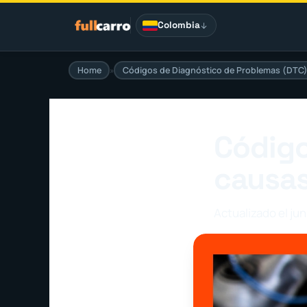
Saltar
al
Colombia
contenido
Home
»
Códigos de Diagnóstico de Problemas (DTC
Código
causas
Actualizado el jun