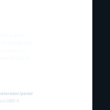
ecta que las
s un código que
 y reduce la
trarás todo lo
.
celerador/pedal
ico OBD-II