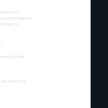
l menos dos
rve como respaldo.
tido por el
8?
 pero los más
 a 40–60 km/h y