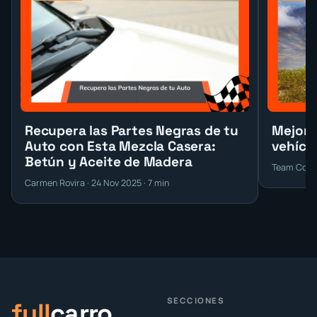
Recupera las Partes Negras de tu
Mejore
Auto con Esta Mezcla Casera:
vehícu
Betún y Aceite de Madera
Team Conte
Carmen Rovira · 24 Nov 2025 · 7 min
SECCIONES
full
carro