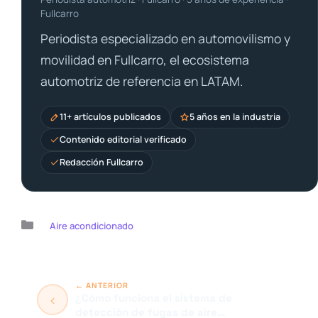
Fullcarro
Periodista especializado en automovilismo y
movilidad en Fullcarro, el ecosistema
automotriz de referencia en LATAM.
11+ artículos publicados
5 años en la industria
Contenido editorial verificado
Redacción Fullcarro
Categorías
Aire acondicionado
¿Cómo funciona el sistema de
detección de fugas de aire