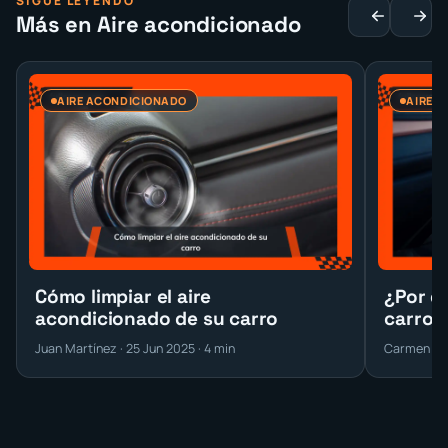
SIGUE LEYENDO
Más en Aire acondicionado
AIRE ACONDICIONADO
AIRE 
Cómo limpiar el aire
¿Por q
acondicionado de su carro
carro s
Juan Martínez · 25 Jun 2025 · 4 min
Carmen Rov