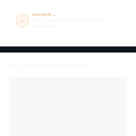
acondicionado en tu carro?
Cómo reemplazar el núcleo de un
calentador
DEJA UN COMENTARIO
Comentario