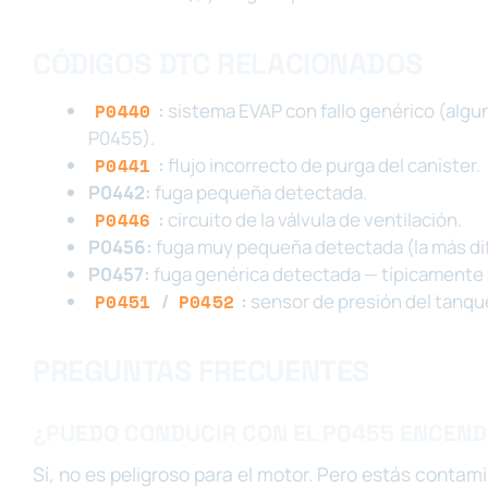
CÓDIGOS DTC RELACIONADOS
P0440
:
sistema EVAP con fallo genérico (algun
P0455).
P0441
:
flujo incorrecto de purga del canister.
P0442:
fuga pequeña detectada.
P0446
:
circuito de la válvula de ventilación.
P0456:
fuga muy pequeña detectada (la más difí
P0457:
fuga genérica detectada — típicamente 
P0451
/
P0452
:
sensor de presión del tanque
PREGUNTAS FRECUENTES
¿PUEDO CONDUCIR CON EL P0455 ENCEND
Sí, no es peligroso para el motor. Pero estás contam