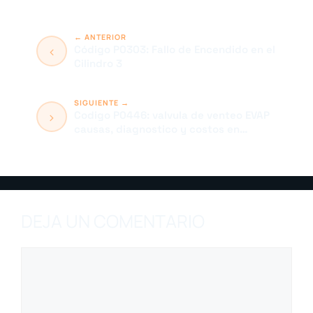
Código P0303: Fallo de Encendido en el
Cilindro 3
Codigo P0446: valvula de venteo EVAP
causas, diagnostico y costos en
Colombia
DEJA UN COMENTARIO
Comentario