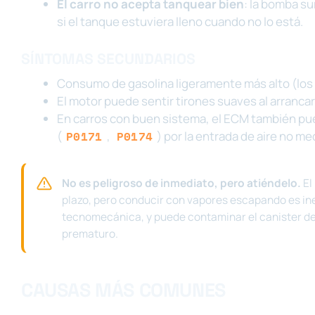
El carro no acepta tanquear bien
: la bomba su
si el tanque estuviera lleno cuando no lo está.
SÍNTOMAS SECUNDARIOS
Consumo de gasolina ligeramente más alto (los
El motor puede sentir tirones suaves al arranca
En carros con buen sistema, el ECM también pu
(
P0171
,
P0174
) por la entrada de aire no me
No es peligroso de inmediato, pero atiéndelo.
El
plazo, pero conducir con vapores escapando es inef
tecnomecánica, y puede contaminar el canister d
prematuro.
CAUSAS MÁS COMUNES