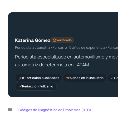
Katerina Gómez
Verificado
Periodista automotriz · Fullcarro · 5 años de experiencia · Fullca
Periodista especializado en automovilismo y movi
automotriz de referencia en LATAM.
8+ artículos publicados
5 años en la industria
Co
Redacción Fullcarro
Categorías
Códigos de Diagnóstico de Problemas (DTC)