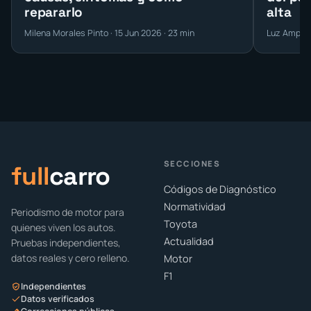
repararlo
alta
Milena Morales Pinto · 15 Jun 2026 · 23 min
Luz Amparo 
SECCIONES
full
carro
Códigos de Diagnóstico
Normatividad
Periodismo de motor para
Toyota
quienes viven los autos.
Actualidad
Pruebas independientes,
datos reales y cero relleno.
Motor
F1
Independientes
Datos verificados