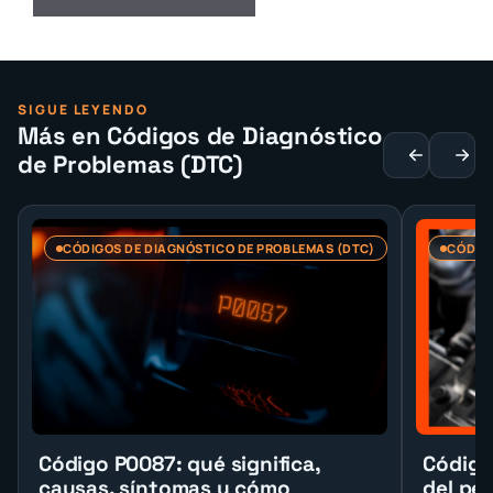
SIGUE LEYENDO
Más en Códigos de Diagnóstico
de Problemas (DTC)
CÓDIGOS DE DIAGNÓSTICO DE PROBLEMAS (DTC)
CÓDIGO
Código P0087: qué significa,
Código
causas, síntomas y cómo
del pe