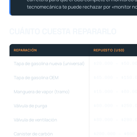
tecnomecánica te puede rechazar por «monitor no 
CUÁNTO CUESTA REPARARLO
REPARACIÓN
REPUESTO (USD)
$20.000 – $50.0
Tapa de gasolina nueva (universal)
$45.000 – $150.
Tapa de gasolina OEM
$15.000 – $60.0
Manguera de vapor (tramo)
$60.000 – $250.
Válvula de purga
$80.000 – $280.
Válvula de ventilación
$200.000 – $600
Canister de carbón