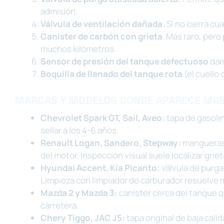
admisión.
Válvula de ventilación dañada.
Si no cierra cu
Canister de carbón con grieta
. Más raro, per
muchos kilómetros.
Sensor de presión del tanque defectuoso
dan
Boquilla de llenado del tanque rota
(el cuello 
MARCAS Y MODELOS DONDE APARECE MÁ
Chevrolet Spark GT, Sail, Aveo:
tapa de gasolin
sellar a los 4-6 años.
Renault Logan, Sandero, Stepway:
mangueras d
del motor. Inspección visual suele localizar griet
Hyundai Accent, Kia Picanto:
válvula de purga
Limpieza con limpiador de carburador resuelve
Mazda 2 y Mazda 3:
canister cerca del tanque q
carretera.
Chery Tiggo, JAC J5:
tapa original de baja cal