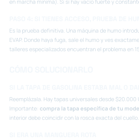
en marcha mínima). Si sí hay vacío fuerte y constante
PASO 4: SI TIENES ACCESO, PRUEBA DE H
Es la prueba definitiva. Una máquina de humo introd
EVAP. Donde haya fuga, sale el humo y ves exactame
talleres especializados encuentran el problema en 1
CÓMO SOLUCIONARLO
SI LA TAPA DE GASOLINA ESTABA MAL O D
Reemplázala. Hay tapas universales desde $20.000
Importante:
compra la tapa específica de tu mod
interior debe coincidir con la rosca exacta del cuello.
SI ERA UNA MANGUERA ROTA