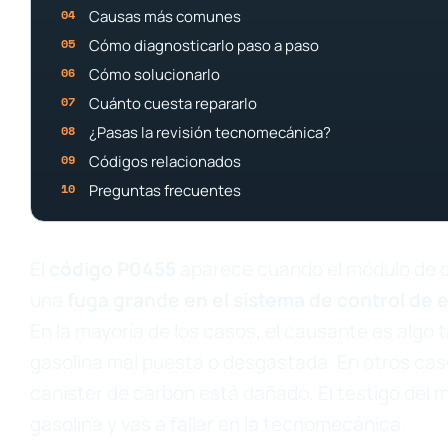
Causas más comunes
Cómo diagnosticarlo paso a paso
Cómo solucionarlo
Cuánto cuesta repararlo
¿Pasas la revisión tecnomecánica?
Códigos relacionados
Preguntas frecuentes
El
código P0455
aparece cuando el módulo de c
una
fuga grande en el sistema de control de 
En la mayoría de los casos, el causante es algo ta
gasolina mal puesta o desgastada. En otros cas
canister de carbón está dañado. El testigo del m
gasolina y vas a fallar en la tecnomecánica.