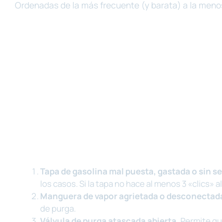
Ordenadas de la más frecuente (y barata) a la meno
Tapa de gasolina mal puesta, gastada o sin se
los casos. Si la tapa no hace al menos 3 «clics» al
Manguera de vapor agrietada o desconectad
de purga.
Válvula de purga atascada abierta.
Permite que