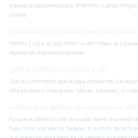
a pasar la tecnomecánica. Atiéndelo cuando tengas 
misfire.
¿CUÁNTAS VECES DEBE SONAR LA TAPA AL
Mínimo 3 clics. Si solo hace 1 o «no traba», la tapa 
reparación más barata posible.
¿SIRVE BORRAR EL CÓDIGO Y YA?
Solo si confirmaste que la tapa estaba mal y la rea
otro escenario (manguera, válvula, canister), el códi
¿POR QUÉ LA BOMBA DE GASOLINA SE «PA
Porque el sistema EVAP no puede liberar la presión d
fuga (o por una válvula tapada). El surtidor detecta
que el tanque está lleno. Es un síntoma muy típico d