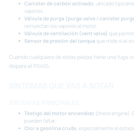
Canister de carbón activado
, ubicado típicam
vapores.
Válvula de purga (purge valve / canister purg
reinyectan los vapores al motor.
Válvula de ventilación (vent valve)
que permite
Sensor de presión del tanque
que mide si el si
Cuando cualquiera de estas piezas tiene una fuga vis
dispara el P0455.
SÍNTOMAS QUE VAS A NOTAR
SÍNTOMAS PRINCIPALES
Testigo del motor encendido
(check engine). E
pueden faltar.
Olor a gasolina cruda
, especialmente al estac