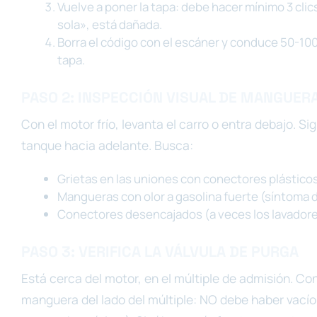
Vuelve a poner la tapa: debe hacer mínimo 3 clics 
sola», está dañada.
Borra el código con el escáner y conduce 50-100 
tapa.
PASO 2: INSPECCIÓN VISUAL DE MANGUER
Con el motor frío, levanta el carro o entra debajo. S
tanque hacia adelante. Busca:
Grietas en las uniones con conectores plásticos
Mangueras con olor a gasolina fuerte (síntoma d
Conectores desencajados (a veces los lavadores
PASO 3: VERIFICA LA VÁLVULA DE PURGA
Está cerca del motor, en el múltiple de admisión. C
manguera del lado del múltiple: NO debe haber vacío 