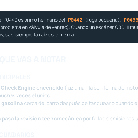
l P0440 es primo hermano del
(fuga pequeña),
P0442
P045
problema en válvula de venteo). Cuando un escáner OBD-II mue
s, casi siempre la raíz es la misma.
QUE VAS A NOTAR
INCIPALES
e Check Engine encendido
(luz amarilla con forma de moto
muchas veces el único.
a gasolina
cerca del carro después de tanquear o cuando 
o pasa la revisión tecnomecánica
por falla de emisiones 
ECUNDARIOS