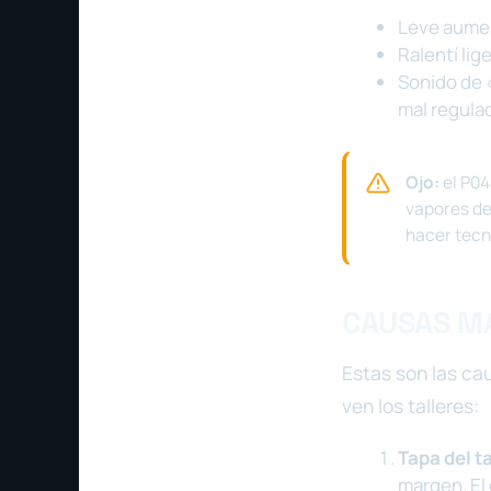
Leve aumen
Ralentí li
Sonido de «
mal regula
Ojo:
el P04
vapores de
hacer tecn
CAUSAS M
Estas son las ca
ven los talleres:
Tapa del t
margen. El