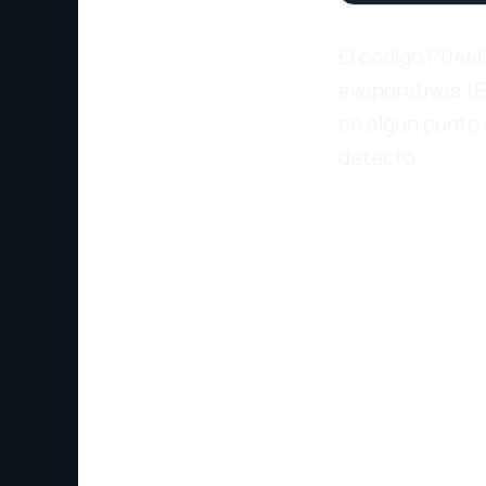
El código P0440
evaporativas (E
en algún punto 
detectó.