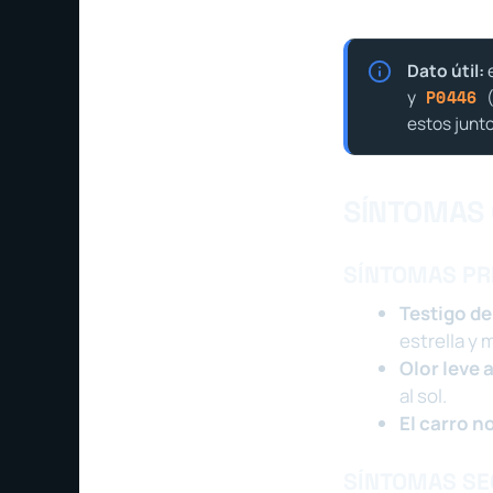
Dato útil:
e
y
(
P0446
estos junto
SÍNTOMAS 
SÍNTOMAS PR
Testigo d
estrella y 
Olor leve 
al sol.
El carro n
SÍNTOMAS S