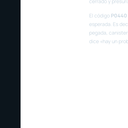
cerrado y presuri
El código
P0440
esperada. Es deci
pegada, canister
dice «hay un pro