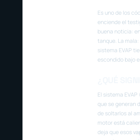
Es uno de los có
enciende el test
buena noticia: en
tanque. La mala:
sistema EVAP tie
escondido bajo el
¿QUÉ SIGN
El sistema EVAP 
que se generan d
de soltarlos al a
motor está calien
deja que esos va