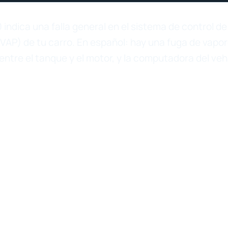
 indica una falla general en el sistema de control d
VAP) de tu carro. En español: hay una fuga de vapor
entre el tanque y el motor, y la computadora del vehí