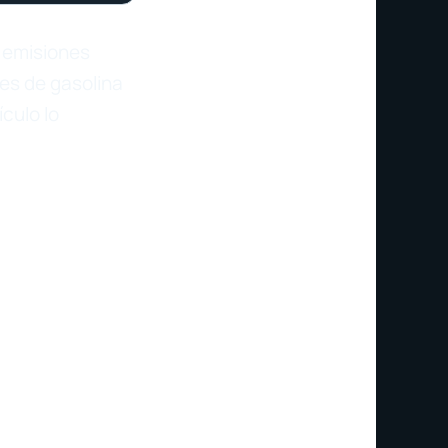
e emisiones
es de gasolina
culo lo