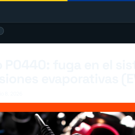
)
 P0440: fuga en el si
siones evaporativas (
io 8, 2026