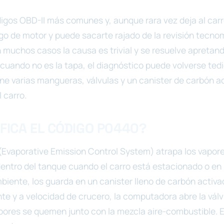
digos OBD-II más comunes y, aunque rara vez deja al carr
igo de motor y puede sacarte rajado de la revisión tecno
 muchos casos la causa es trivial y se resuelve apretand
 cuando no es la tapa, el diagnóstico puede volverse ted
ne varias mangueras, válvulas y un canister de carbón a
 carro.
IFICA EL CÓDIGO P0440?
(Evaporative Emission Control System) atrapa los vapore
entro del tanque cuando el carro está estacionado o en
mbiente, los guarda en un canister lleno de carbón activ
te y a velocidad de crucero, la computadora abre la válv
pores se quemen junto con la mezcla aire-combustible. 