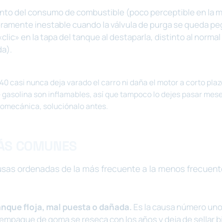
to del consumo de combustible (poco perceptible en la m
geramente inestable cuando la válvula de purga se queda pe
clic» en la tapa del tanque al destaparla, distinto al normal
da).
40 casi nunca deja varado el carro ni daña el motor a corto plaz
 gasolina son inflamables, así que tampoco lo dejes pasar meses
omecánica, soluciónalo antes.
ÁS COMUNES
usas ordenadas de la más frecuente a la menos frecuent
anque floja, mal puesta o dañada.
Es la causa número uno
 empaque de goma se reseca con los años y deja de sellar b