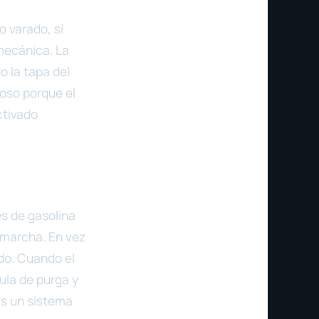
o varado, sí
mecánica. La
o la tapa del
ioso porque el
ctivado
s de gasolina
 marcha. En vez
ado. Cuando el
ula de purga y
Es un sistema