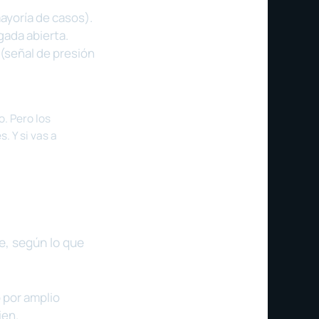
ayoría de casos).
gada abierta.
 (señal de presión
o. Pero los
. Y si vas a
e, según lo que
 por amplio
ien.