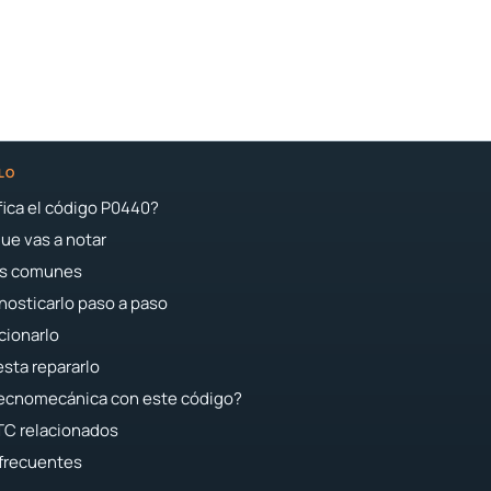
LO
fica el código P0440?
ue vas a notar
s comunes
osticarlo paso a paso
cionarlo
sta repararlo
tecnomecánica con este código?
TC relacionados
frecuentes