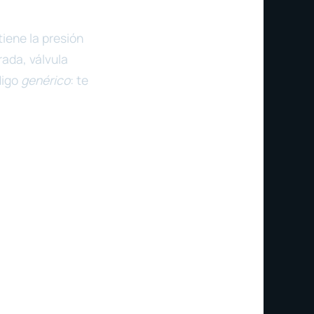
iene la presión
rada, válvula
digo
genérico
: te