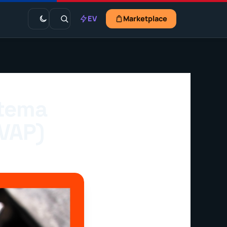
EV
Marketplace
stema
EVAP)