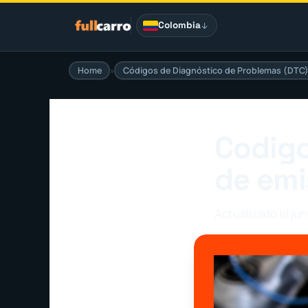
Saltar
al
Colombia
contenido
Home
»
Códigos de Diagnóstico de Problemas (DTC
Codigo
de emi
Actualizado el jun