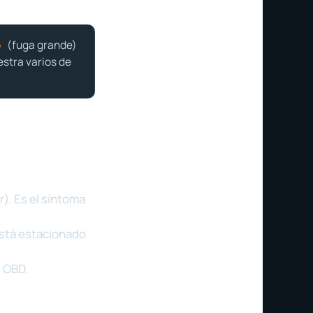
(fuga grande)
5
stra varios de
r). Es el síntoma
está estacionado
u OBD.