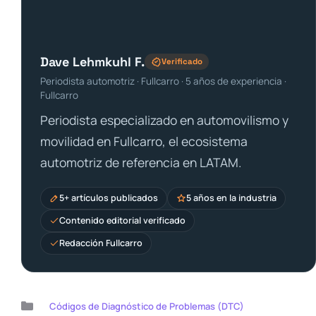
Dave Lehmkuhl F.
Verificado
Periodista automotriz · Fullcarro · 5 años de experiencia ·
Fullcarro
Periodista especializado en automovilismo y
movilidad en Fullcarro, el ecosistema
automotriz de referencia en LATAM.
5+ artículos publicados
5 años en la industria
Contenido editorial verificado
Redacción Fullcarro
Categorías
Códigos de Diagnóstico de Problemas (DTC)