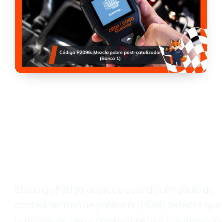
El código P2096 aparece cuando el módulo de
control del tren de potencia (PCM) detecta que
la mezcla de aire y combustible está demasiado