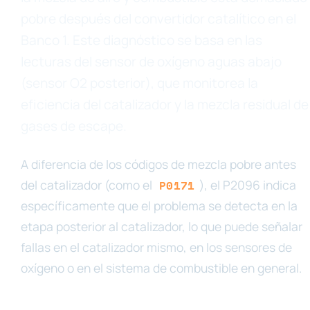
pobre después del convertidor catalítico en el
Banco 1. Este diagnóstico se basa en las
lecturas del sensor de oxígeno aguas abajo
(sensor O2 posterior), que monitorea la
eficiencia del catalizador y la mezcla residual de
gases de escape.
A diferencia de los códigos de mezcla pobre antes
del catalizador (como el
), el P2096 indica
P0171
específicamente que el problema se detecta en la
etapa posterior al catalizador, lo que puede señalar
fallas en el catalizador mismo, en los sensores de
oxígeno o en el sistema de combustible en general.