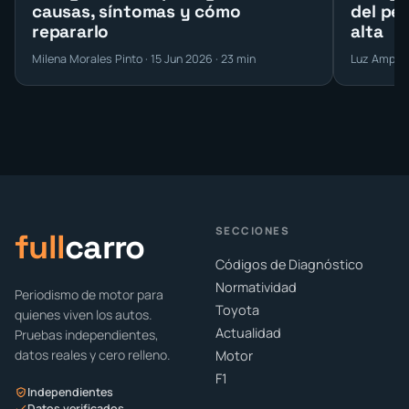
causas, síntomas y cómo
del pe
repararlo
alta
Milena Morales Pinto · 15 Jun 2026 · 23 min
Luz Amparo 
SECCIONES
full
carro
Códigos de Diagnóstico
Normatividad
Periodismo de motor para
Toyota
quienes viven los autos.
Actualidad
Pruebas independientes,
datos reales y cero relleno.
Motor
F1
Independientes
Datos verificados