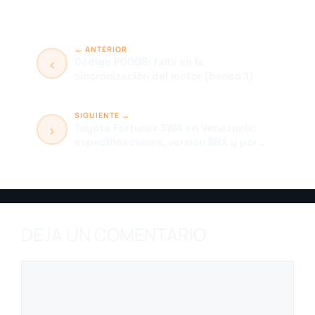
Código P0008: falla en la
sincronización del motor (banco 1)
Toyota Fortuner SW4 en Venezuela:
especificaciones, versión SRX y por
qué es el 4×4 favorito
DEJA UN COMENTARIO
Comentario