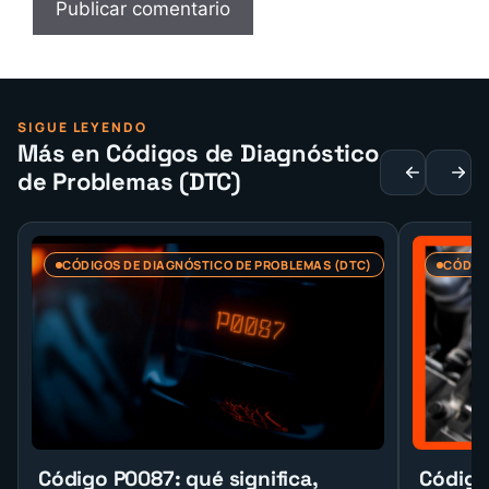
SIGUE LEYENDO
Más en Códigos de Diagnóstico
de Problemas (DTC)
CÓDIGOS DE DIAGNÓSTICO DE PROBLEMAS (DTC)
CÓDIGO
Código P0087: qué significa,
Código