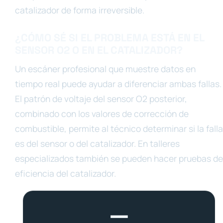
catalizador de forma irreversible.
¿CÓMO SÉ SI EL PROBLEMA ESTÁ EN EL
SENSOR O2 O EN EL CATALIZADOR?
Un escáner profesional que muestre datos en
tiempo real puede ayudar a diferenciar ambas fallas.
El patrón de voltaje del sensor O2 posterior,
combinado con los valores de corrección de
combustible, permite al técnico determinar si la falla
es del sensor o del catalizador. En talleres
especializados también se pueden hacer pruebas de
eficiencia del catalizador.
—