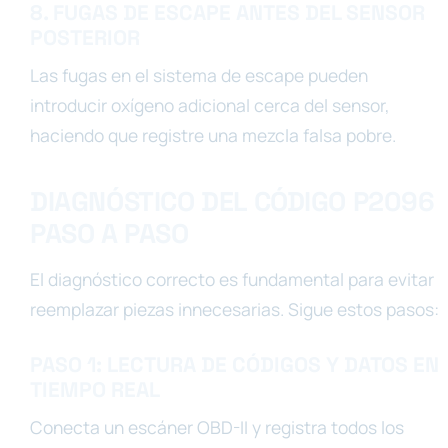
8. FUGAS DE ESCAPE ANTES DEL SENSOR
POSTERIOR
Las fugas en el sistema de escape pueden
introducir oxígeno adicional cerca del sensor,
haciendo que registre una mezcla falsa pobre.
DIAGNÓSTICO DEL CÓDIGO P2096
PASO A PASO
El diagnóstico correcto es fundamental para evitar
reemplazar piezas innecesarias. Sigue estos pasos:
PASO 1: LECTURA DE CÓDIGOS Y DATOS EN
TIEMPO REAL
Conecta un escáner OBD-II y registra todos los