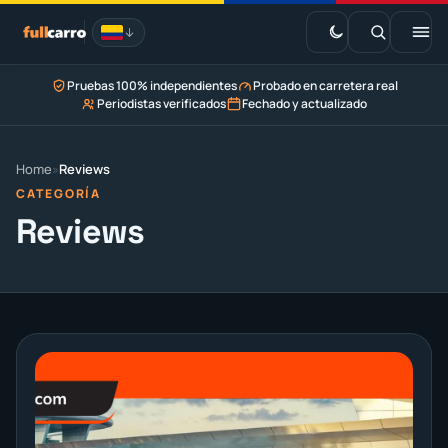
Saltar
al
contenido
Pruebas 100% independientes
Probado en carretera real
EV · Estaciones de carga
Periodistas verificados
Fechado y actualizado
Marketplace
Home
»
Reviews
CATEGORÍA
Reviews