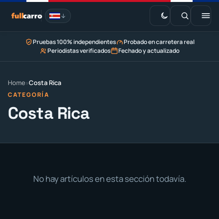
Saltar
al
contenido
Pruebas 100% independientes
Probado en carretera real
EV · Estaciones de carga
Periodistas verificados
Fechado y actualizado
Marketplace
Home
»
Costa Rica
CATEGORÍA
Costa Rica
No hay artículos en esta sección todavía.