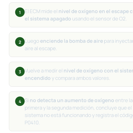
El ECM mide el
nivel de oxígeno en el escape 
1
el sistema apagado
usando el sensor de O2.
Luego
enciende la bomba de aire
para inyecta
2
aire al escape.
Vuelve a medir el
nivel de oxígeno con el sist
3
encendido
y compara ambos valores.
Si
no detecta un aumento de oxígeno
entre la
4
primera y la segunda medición, concluye que el
sistema no está funcionando y registra el códi
P0410.