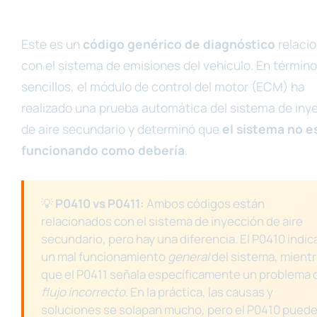
Este es un
código genérico de diagnóstico
relaci
con el sistema de emisiones del vehículo. En términ
sencillos, el módulo de control del motor (ECM) ha
realizado una prueba automática del sistema de iny
de aire secundario y determinó que
el sistema no e
funcionando como debería
.
💡
P0410 vs P0411:
Ambos códigos están
relacionados con el sistema de inyección de aire
secundario, pero hay una diferencia. El P0410 indic
un mal funcionamiento
general
del sistema, mient
que el P0411 señala específicamente un problema 
flujo incorrecto
. En la práctica, las causas y
soluciones se solapan mucho, pero el P0410 pued