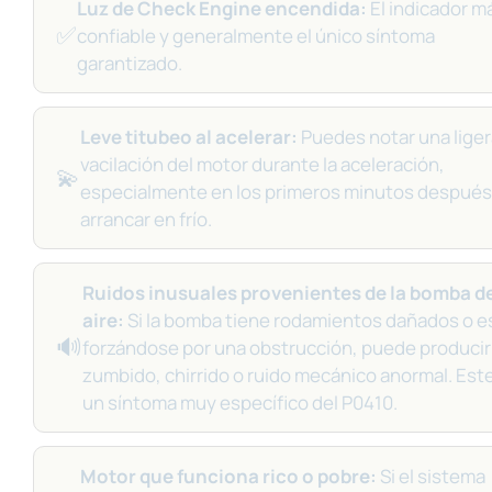
Luz de Check Engine encendida:
El indicador m
✅
confiable y generalmente el único síntoma
garantizado.
Leve titubeo al acelerar:
Puedes notar una liger
vacilación del motor durante la aceleración,
💫
especialmente en los primeros minutos después
arrancar en frío.
Ruidos inusuales provenientes de la bomba d
aire:
Si la bomba tiene rodamientos dañados o e
🔊
forzándose por una obstrucción, puede producir
zumbido, chirrido o ruido mecánico anormal. Est
un síntoma muy específico del P0410.
Motor que funciona rico o pobre:
Si el sistema