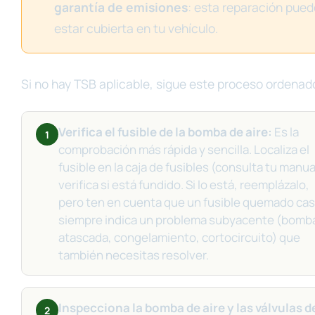
garantía de emisiones
: esta reparación pued
estar cubierta en tu vehículo.
Si no hay TSB aplicable, sigue este proceso ordenad
Verifica el fusible de la bomba de aire:
Es la
1
comprobación más rápida y sencilla. Localiza el
fusible en la caja de fusibles (consulta tu manua
verifica si está fundido. Si lo está, reemplázalo,
pero ten en cuenta que un fusible quemado cas
siempre indica un problema subyacente (bomb
atascada, congelamiento, cortocircuito) que
también necesitas resolver.
Inspecciona la bomba de aire y las válvulas d
2