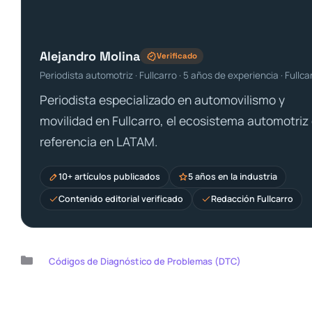
Alejandro Molina
Verificado
Periodista automotriz · Fullcarro · 5 años de experiencia · Fullca
Periodista especializado en automovilismo y
movilidad en Fullcarro, el ecosistema automotriz
referencia en LATAM.
10+ artículos publicados
5 años en la industria
Contenido editorial verificado
Redacción Fullcarro
Categorías
Códigos de Diagnóstico de Problemas (DTC)