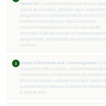
retención:
Localiza la bomba y las válvulas. Bu
signos de corrosión, daño por agua, rodamient
desgastados o cualquier condición anormal. Si l
bomba muestra daño por agua o corrosión,
necesita reemplazo junto con las válvulas de
retención. Si las válvulas se ven excesivamente
desgastadas, reemplázalas aunque la bomba s
vea bien.
Limpia la bomba de aire y las mangueras:
Si n
3
encuentras daños visibles, el problema puede 
una obstrucción. Limpia la bomba, las manguera
los conductos de cualquier escombro, carbón o
suciedad acumulada que pueda estar impidien
el flujo de aire.