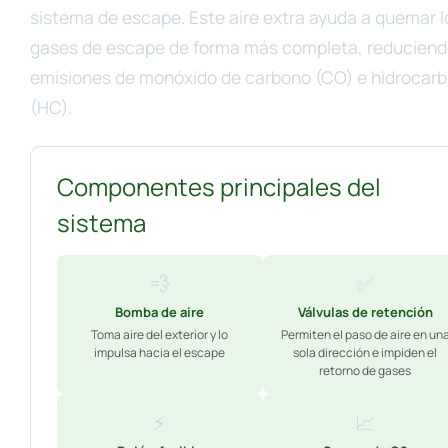
sistema de escape. Este aire extra ayuda a quemar l
gases de escape de forma más completa, reduciend
emisiones de monóxido de carbono (CO) e hidrocarb
(HC).
Componentes principales del
sistema
💨
✅
Bomba de aire
Válvulas de retención
Toma aire del exterior y lo
Permiten el paso de aire en un
impulsa hacia el escape
sola dirección e impiden el
retorno de gases
⚡
📈