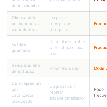
daño a bomba
Obstrucción
Limpiar o
en mangueras
reemplazar
Frecu
o conductos
mangueras
Reemplazar fusible
Fusible
e investigar causa
Frecu
quemado
raíz
Relé de bomba
Reemplazar relé
Moder
defectuoso
Contrapresión
Diagnosticar y
por
Poco
reparar
catalizador
frecue
escape/catalizador
bloqueado