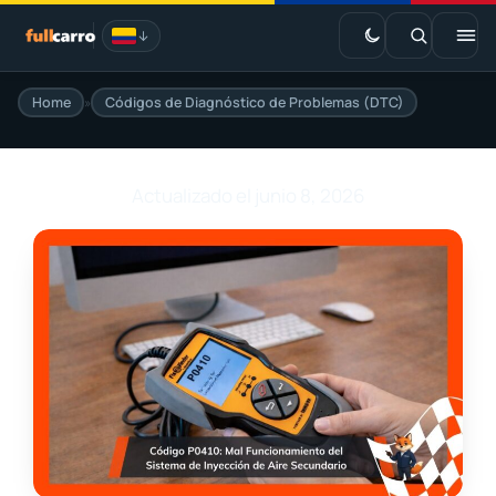
Saltar
al
contenido
Home
»
Códigos de Diagnóstico de Problemas (DTC)
EV · Estaciones de carga
Marketplace
Actualizado el junio 8, 2026