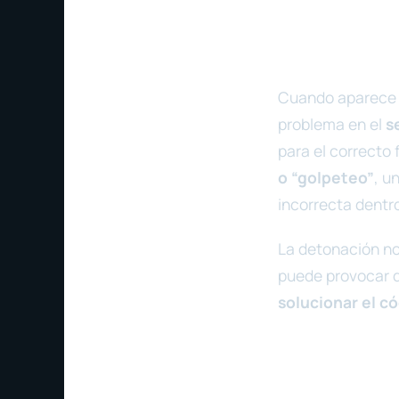
Cuando aparece
problema en el
s
para el correcto
o “golpeteo”
, u
incorrecta dentro
La detonación no 
puede provocar d
solucionar el c