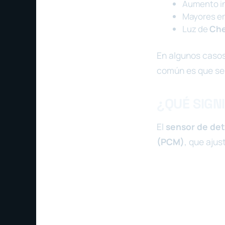
Aumento in
Mayores e
Luz de
Che
En algunos casos,
común es que se
¿QUÉ SIGN
El
sensor de de
(PCM)
, que ajus