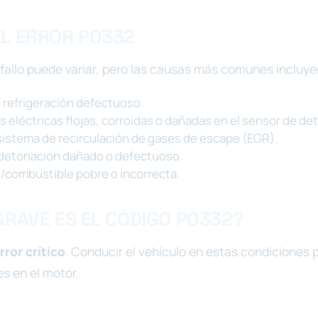
L ERROR P0332
 fallo puede variar, pero las causas más comunes incluye
 refrigeración defectuoso.
 eléctricas flojas, corroídas o dañadas en el sensor de de
 sistema de recirculación de gases de escape (EGR).
detonación dañado o defectuoso.
e/combustible pobre o incorrecta.
GRAVE ES EL CÓDIGO P0332?
ror crítico
. Conducir el vehículo en estas condiciones
es en el motor.