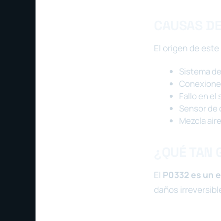
CAUSAS DE
El origen de este
Sistema de
Conexiones
Fallo en el
Sensor de 
Mezcla air
¿QUÉ TAN 
El
P0332 es un er
daños irreversibl