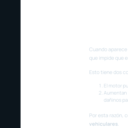
Cuando aparece e
que impide que e
Esto tiene dos c
El motor pu
Aumentan 
dañinos par
Por esta razón, 
vehiculares
.