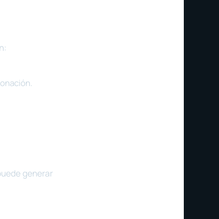
n:
tonación.
 puede generar