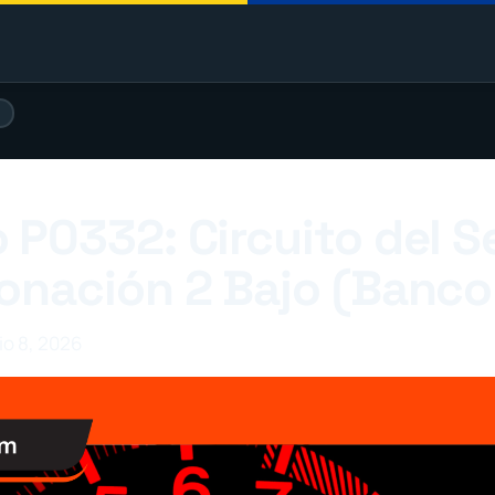
)
 P0332: Circuito del S
onación 2 Bajo (Banco
io 8, 2026