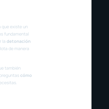
a que existe un
es fundamental
r la
detonación
plota de manera
que también
e preguntas
cómo
ecesitas.