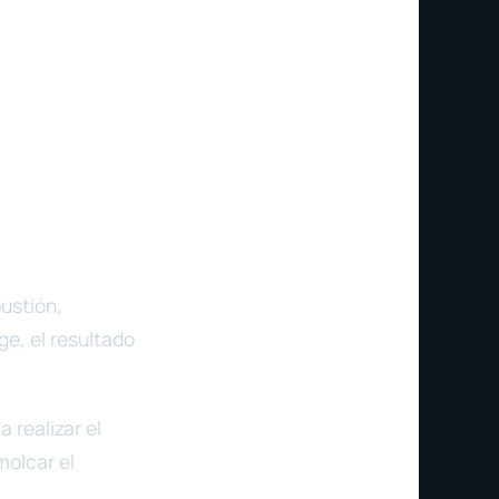
ustión,
ge, el resultado
 realizar el
molcar el