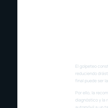
El golpeteo const
reduciendo drásti
final puede ser 
Por ello, la rec
diagnóstico y la 
automóvil a un tal