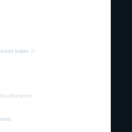
siado bajas
, lo
tes altamente
ones