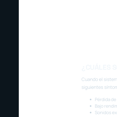
¿CUÁLES S
Cuando el sistem
siguientes sínto
Pérdida de 
Bajo rendi
Sonidos ex