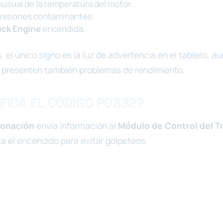
usual de la temperatura del motor.
misiones contaminantes.
ck Engine
encendida.
 el único signo es la luz de advertencia en el tablero, a
 presenten también problemas de rendimiento.
IFICA EL CÓDIGO P0332?
tonación
envía información al
Módulo de Control del T
ta el encendido para evitar golpeteos.