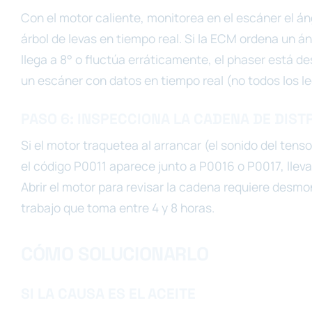
Con el motor caliente, monitorea en el escáner el án
árbol de levas en tiempo real. Si la ECM ordena un áng
llega a 8° o fluctúa erráticamente, el phaser está d
un escáner con datos en tiempo real (no todos los l
PASO 6: INSPECCIONA LA CADENA DE DIST
Si el motor traquetea al arrancar (el sonido del ten
el código P0011 aparece junto a P0016 o P0017, lleva 
Abrir el motor para revisar la cadena requiere desmon
trabajo que toma entre 4 y 8 horas.
CÓMO SOLUCIONARLO
SI LA CAUSA ES EL ACEITE