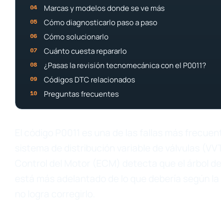
Marcas y modelos donde se ve más
Cómo diagnosticarlo paso a paso
Cómo solucionarlo
Cuánto cuesta repararlo
¿Pasas la revisión tecnomecánica con el P0011?
Códigos DTC relacionados
Preguntas frecuentes
El código P0011 es una de las fallas más frecu
sistema de distribución variable de válvulas (V
Control del Motor (ECM) detecta que el árbol de
está más adelantado de lo que debería según la p
no logra corregirlo.