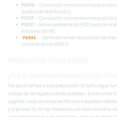
P0016
— Correlación incorrecta entre posición d
(cadena de distribución).
P0017
— Correlación incorrecta entre posición de
P0021
— Mismo problema del P0011 pero en el ár
(motores V6/V8).
P0341
— Señal del sensor de posición del árbo
confundirse con P0011).
PREGUNTAS FRECUENTES
¿PUEDO SEGUIR MANEJANDO CON EL CÓDI
Por poco tiempo y con precaución. El carro sigue fu
código de «arréglalo cuando puedas». Si escuchas tr
urgente: cada arranque en frío con traqueteo metáli
y el phaser. Si no hay traqueteo y el único síntoma 
unos días hasta la cita en el taller, pero no lo dejes