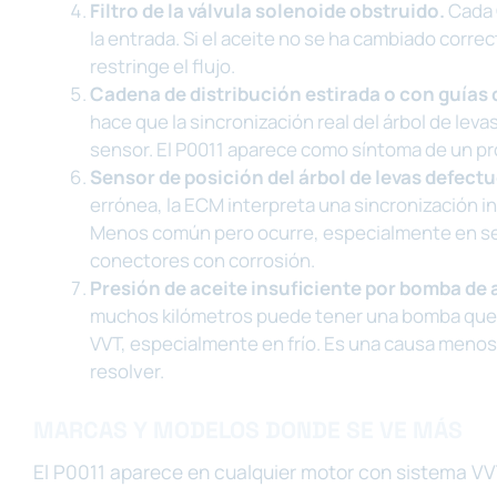
Filtro de la válvula solenoide obstruido.
Cada 
la entrada. Si el aceite no se ha cambiado correc
restringe el flujo.
Cadena de distribución estirada o con guías
hace que la sincronización real del árbol de levas
sensor. El P0011 aparece como síntoma de un pr
Sensor de posición del árbol de levas defect
errónea, la ECM interpreta una sincronización i
Menos común pero ocurre, especialmente en se
conectores con corrosión.
Presión de aceite insuficiente por bomba de 
muchos kilómetros puede tener una bomba que n
VVT, especialmente en frío. Es una causa meno
resolver.
MARCAS Y MODELOS DONDE SE VE MÁS
El P0011 aparece en cualquier motor con sistema VVT