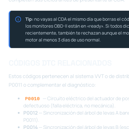
Tip:
no vayas al CDA el mismo día que borras el códi
los monitores OBD-II están en «ready». Si todos di
recientemente, también te rechazan aunque el mot
motor al menos 3 días de uso normal.
CÓDIGOS DTC RELACIONADOS
Estos códigos pertenecen al sistema VVT o de distrib
P0011 o complementar el diagnóstico:
P0010
— Circuito eléctrico del actuador de pos
defectuoso (falla eléctrica, no mecánica).
P0012
— Sincronización del árbol de levas A ban
P0011).
P0014
— Sincronización del árbol de levas B (e