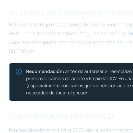
SI LA CAUSA ES LA CADENA DE DISTRIBUCI
Este es el trabajo más costoso. Requiere reemplazar 
en muchos modelos también las guías de cadena. Sie
conviene reemplazar todos los componentes de una ve
50.000 km.
Recomendación:
antes de autorizar el reemplazo d
primero el cambio de aceite y limpie la OCV. En un
(especialmente con carros que vienen con aceite 
necesidad de tocar el phaser.
CUÁNTO CUESTA REPARARLO
Precios de referencia para 2026 en talleres independ