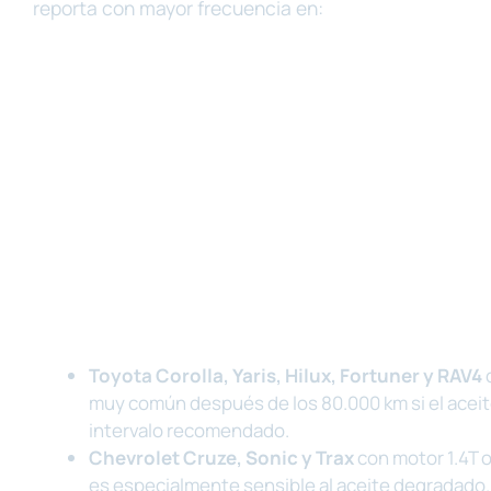
reporta con mayor frecuencia en:
Toyota Corolla, Yaris, Hilux, Fortuner y RAV4
c
muy común después de los 80.000 km si el aceit
intervalo recomendado.
Chevrolet Cruze, Sonic y Trax
con motor 1.4T o
es especialmente sensible al aceite degradado.