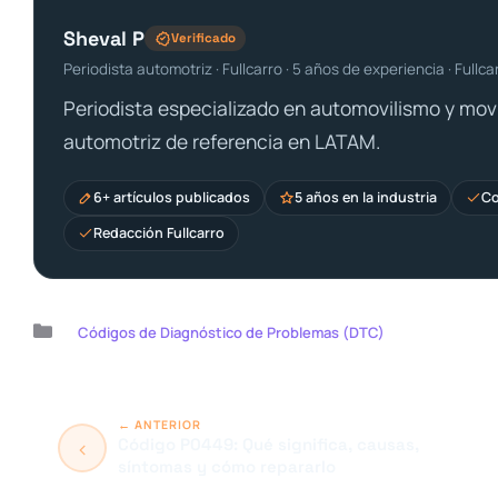
Sheval P
Verificado
Periodista automotriz · Fullcarro · 5 años de experiencia · Fullca
Periodista especializado en automovilismo y movi
automotriz de referencia en LATAM.
6+ artículos publicados
5 años en la industria
Co
Redacción Fullcarro
Categorías
Códigos de Diagnóstico de Problemas (DTC)
Código P0449: Qué significa, causas,
síntomas y cómo repararlo