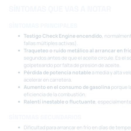
SÍNTOMAS QUE VAS A NOTAR
SÍNTOMAS PRINCIPALES
Testigo Check Engine encendido
, normalment
fallas múltiples activas).
Traqueteo o ruido metálico al arrancar en frí
segundos antes de que el aceite circule. Es el s
golpeteando por falta de presión de aceite.
Pérdida de potencia notable
a media y alta vel
acelerar en carretera.
Aumento en el consumo de gasolina
porque la
eficiencia de la combustión.
Ralentí inestable o fluctuante
, especialmente 
SÍNTOMAS SECUNDARIOS
Dificultad para arrancar en frío en días de temp