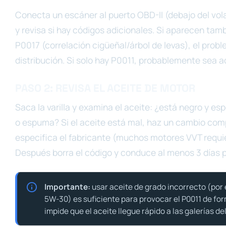
Conecta un escáner al puerto OBD-II (debajo del vola
y revisa si hay códigos adicionales. Si aparecen ta
P0017 (correlación cigüeñal/árbol de levas), el prob
distribución. Si solo hay P0011, probablemente sea ac
PASO 2: REVISA EL ACEITE DE MOTOR
Saca la varilla y examina el aceite: ¿está negro y 
o espuma? Si el aceite está mal, haz un cambio com
especifica el fabricante (muchos motores VVT requie
Después borra el código y conduce al menos 3 días pa
Importante:
usar aceite de grado incorrecto (por
5W-30) es suficiente para provocar el P0011 de for
impide que el aceite llegue rápido a las galerías del