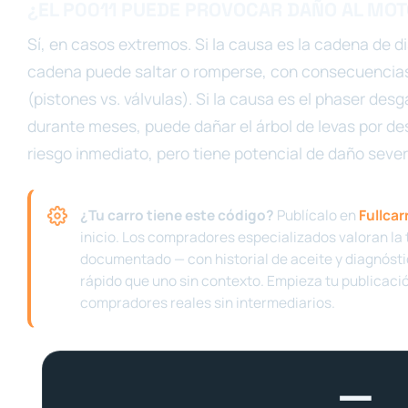
¿EL P0011 PUEDE PROVOCAR DAÑO AL MOT
Sí, en casos extremos. Si la causa es la cadena de di
cadena puede saltar o romperse, con consecuencias
(pistones vs. válvulas). Si la causa es el phaser des
durante meses, puede dañar el árbol de levas por des
riesgo inmediato, pero tiene potencial de daño seve
¿Tu carro tiene este código?
Publícalo en
Fullcar
inicio. Los compradores especializados valoran la 
documentado — con historial de aceite y diagnóst
rápido que uno sin contexto. Empieza tu publicació
compradores reales sin intermediarios.
—