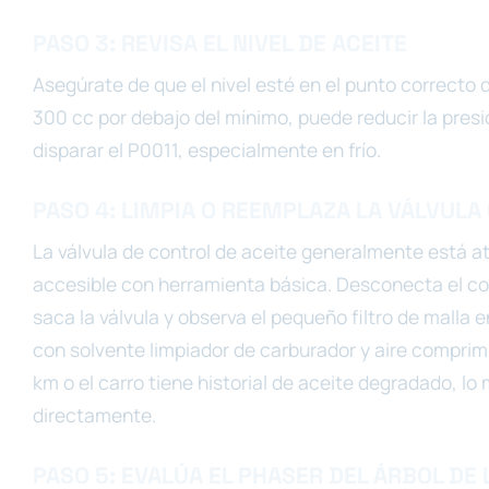
PASO 3: REVISA EL NIVEL DE ACEITE
Asegúrate de que el nivel esté en el punto correcto de
300 cc por debajo del mínimo, puede reducir la presió
disparar el P0011, especialmente en frío.
PASO 4: LIMPIA O REEMPLAZA LA VÁLVULA
La válvula de control de aceite generalmente está ato
accesible con herramienta básica. Desconecta el cone
saca la válvula y observa el pequeño filtro de malla e
con solvente limpiador de carburador y aire comprimi
km o el carro tiene historial de aceite degradado, 
directamente.
PASO 5: EVALÚA EL PHASER DEL ÁRBOL DE 