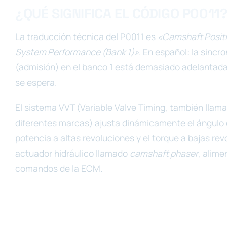
¿QUÉ SIGNIFICA EL CÓDIGO P0011
La traducción técnica del P0011 es
«Camshaft Positi
System Performance (Bank 1)»
. En español: la sincro
(admisión) en el banco 1 está demasiado adelantad
se espera.
El sistema VVT (Variable Valve Timing, también lla
diferentes marcas) ajusta dinámicamente el ángulo de
potencia a altas revoluciones y el torque a bajas rev
actuador hidráulico llamado
camshaft phaser
, alim
comandos de la ECM.