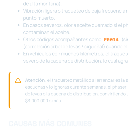
de alta montaña).
Vibración ligera o traqueteo de baja frecuencia
punto muerto.
En casos severos, olor a aceite quemado si el p
contaminan el aceite.
Otros códigos acompañantes como
P0014
(si
(correlación árbol de levas / cigüeñal) cuando e
En vehículos con muchos kilómetros, el traquet
severo de la cadena de distribución, lo cual agra
Atención:
el traqueteo metálico al arrancar es la 
escuchas y lo ignoras durante semanas, el phaser 
de levas o la cadena de distribución, convirtiend
$3.000.000 o más.
CAUSAS MÁS COMUNES