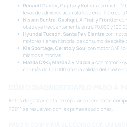
Renault Duster, Captur y Koleos
con motor 2.0L
levas de admisión acumula lodo en el filtro de la
Nissan Sentra, Qashqai, X-Trail y Frontier
con
obstruye frecuentemente entre 70.000 y 120.0
Hyundai Tucson, Santa Fe y Elantra
con motor 
motores tienen historial de consumo de aceite 
Kia Sportage, Cerato y Soul
con motor G4FJ o
mismos síntomas.
Mazda CX-5, Mazda 3 y Mazda 6
con motor SkyA
con más de 100.000 km si la calidad del aceite no
CÓMO DIAGNOSTICARLO PASO A P
Antes de gastar plata en reparar o reemplazar com
P0011 se resuelven con las primeras acciones.
PASO 1: CONFIRMA EL CÓDIGO CON UN ESC