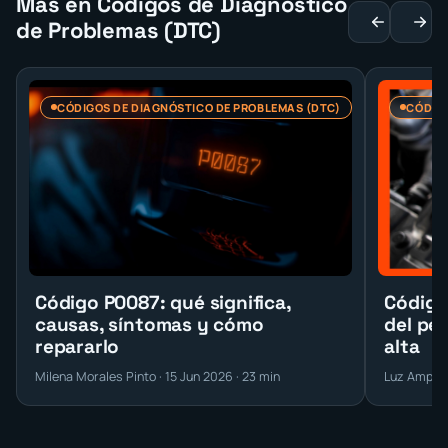
Más en Códigos de Diagnóstico
de Problemas (DTC)
CÓDIGOS DE DIAGNÓSTICO DE PROBLEMAS (DTC)
CÓDIGO
Código P0087: qué significa,
Código
causas, síntomas y cómo
del pe
repararlo
alta
Milena Morales Pinto · 15 Jun 2026 · 23 min
Luz Amparo 