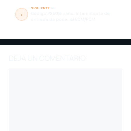
Código P2509: señal intermitente de
entrada de poder al ECM/PCM
DEJA UN COMENTARIO
Comentario