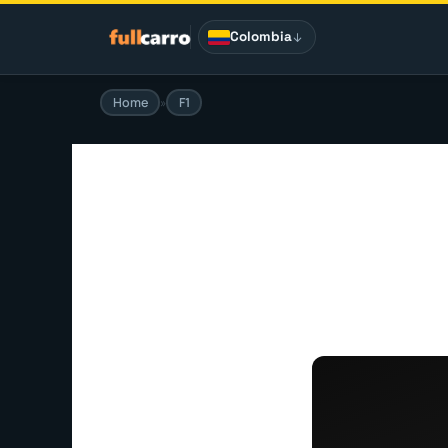
Saltar
al
Colombia
contenido
Home
»
F1