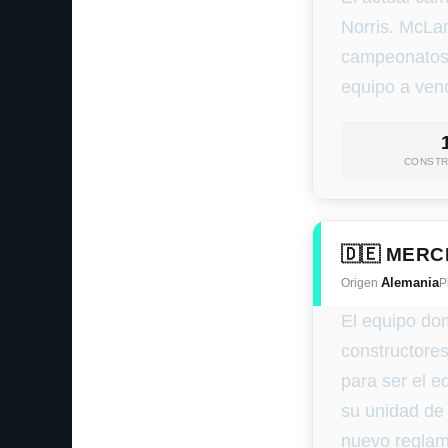
Norris. McLar
campeonatos 
equipo a venc
CONST
🇩🇪 MER
Alemania
Origen
P
El equipo do
constructores
para ser el 
su unidad de 
nuevo reglam