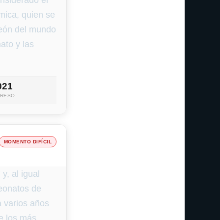
onsiderado el
ámica, quien se
peón del mundo
ato y las
021
RESO
MOMENTO DIFÍCIL
y, al igual
peonatos de
a varios años
re los más