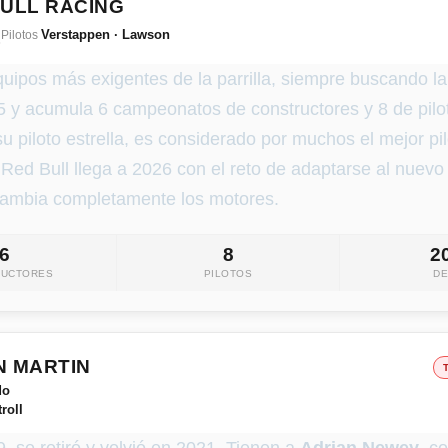
BULL RACING
a
Verstappen · Lawson
Pilotos
uipos más exigentes de la parrilla, siempre buscando la
5 y acumula 6 campeonatos de constructores y 8 de pilo
u piloto estrella, es considerado por muchos el mejor p
Red Bull llega a 2026 con el reto de adaptarse al nuev
cambia completamente los motores.
6
8
2
RUCTORES
PILOTOS
D
N MARTIN
do
roll