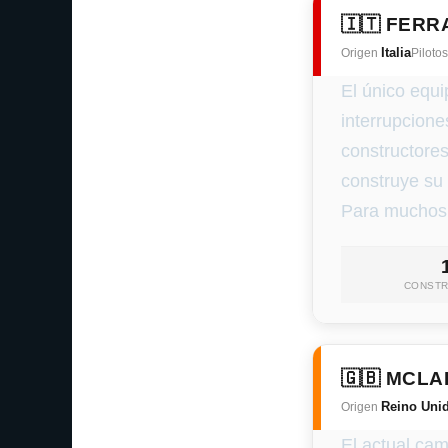
🇮🇹 FERR
Italia
Origen
Piloto
El único equ
interrupcione
constructores
construye su 
Para muchos, 
CONST
🇬🇧 MCL
Reino Uni
Origen
El actual ca