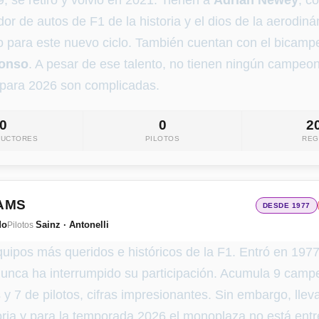
, se retiró y volvió en 2021. Tienen a
Adrian Newey
, c
or de autos de F1 de la historia y el dios de la aerodin
po para este nuevo ciclo. También cuentan con el bicam
lonso
. A pesar de ese talento, no tienen ningún campeon
 para 2026 son complicadas.
0
0
2
RUCTORES
PILOTOS
REG
IAMS
DESDE 1977
do
Sainz · Antonelli
Pilotos
uipos más queridos e históricos de la F1. Entró en 1977 
 nunca ha interrumpido su participación. Acumula 9 cam
 y 7 de pilotos, cifras impresionantes. Sin embargo, llev
loria y para la temporada 2026 el monoplaza no está ent