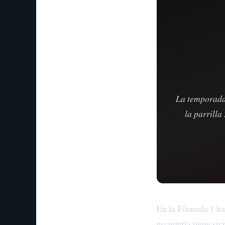
La temporada
la parrilla
En la Fórmula 1 ha
escudería tiene su 