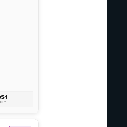
954
EBUT