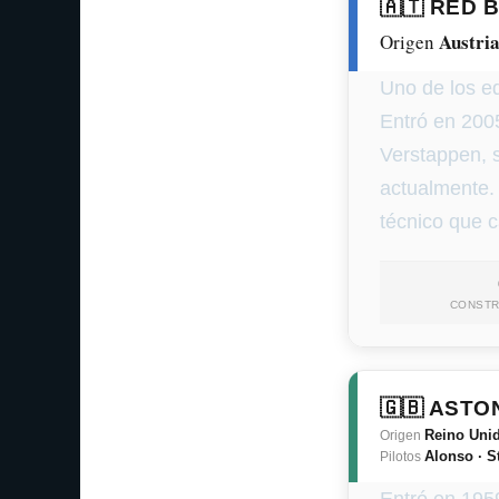
🇦🇹 RED 
Austri
Origen
Uno de los eq
Entró en 200
Verstappen, s
actualmente. 
técnico que 
CONST
🇬🇧 ASTO
Reino Uni
Origen
Alonso · St
Pilotos