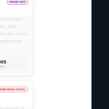
DESDE 2005
 perfección.
tos. Max
iloto del mundo
o reglamento
005
EBUT
TEMPORADA DIFÍCIL