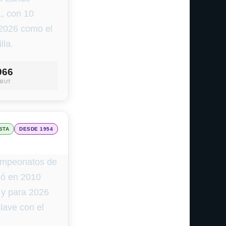
1, con 10
 2026 como el
lla.
966
EBUT
STA
DESDE 1954
campeonatos de
vió en 2010
 y para 2026
clave con el