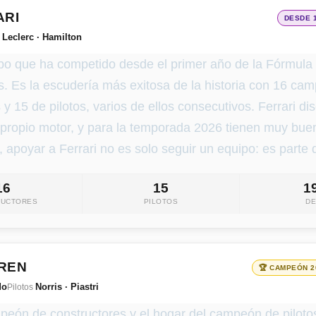
ARI
DESDE 
Leclerc · Hamilton
s
ipo que ha competido desde el primer año de la Fórmula 
s. Es la escudería más exitosa de la historia con 16 ca
 y 15 de pilotos, varios de ellos consecutivos. Ferrari di
propio motor, y para la temporada 2026 tienen muy buena
apoyar a Ferrari no es solo seguir un equipo: es parte 
16
15
1
RUCTORES
PILOTOS
D
AREN
🏆 CAMPEÓN 2
do
Norris · Piastri
Pilotos
mpeón de constructores y el hogar del campeón de pilot