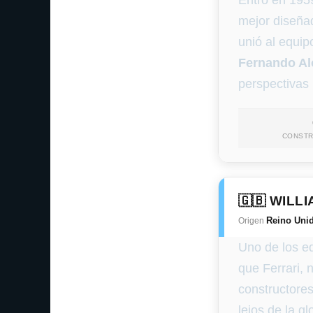
Entró en 1959
mejor diseñad
unió al equi
Fernando A
perspectivas
CONST
🇬🇧 WILL
Reino Uni
Origen
Uno de los eq
que Ferrari,
constructores
lejos de la g