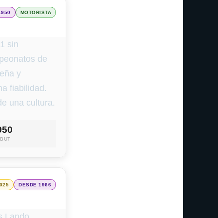
1950
MOTORISTA
1 sin
mpeonatos de
seña y
 fiabilidad.
de una cultura.
950
EBUT
025
DESDE 1966
os Lando