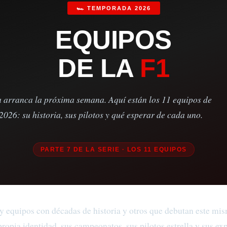
🏎️ TEMPORADA 2026
EQUIPOS
DE LA
F1
 arranca la próxima semana. Aquí están los 11 equipos de
 2026: su historia, sus pilotos y qué esperar de cada uno.
PARTE 7 DE LA SERIE · LOS 11 EQUIPOS
y equipos con décadas de historia y otros que debutan este mi
propia identidad, sus campeonatos, sus pilotos estrella y sus exp