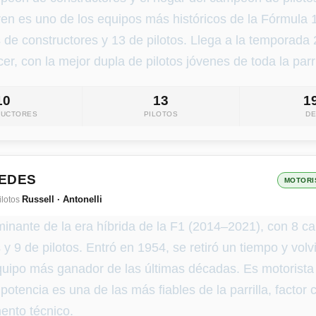
en es uno de los equipos más históricos de la Fórmula 
de constructores y 13 de pilotos. Llega a la temporada
er, con la mejor dupla de pilotos jóvenes de toda la parri
10
13
1
RUCTORES
PILOTOS
D
CEDES
MOTORI
Russell · Antonelli
ilotos
minante de la era híbrida de la F1 (2014–2021), con 8 
 y 9 de pilotos. Entró en 1954, se retiró un tiempo y vol
equipo más ganador de las últimas décadas. Es motorista
potencia es una de las más fiables de la parrilla, factor 
ento técnico.