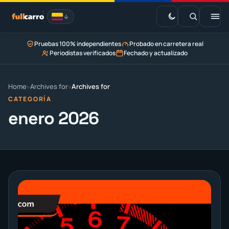
Saltar
al
contenido
Pruebas 100% independientes
Probado en carretera real
EV · Estaciones de carga
Periodistas verificados
Fechado y actualizado
Marketplace
Home
»
Archives for
»
Archives for
CATEGORÍA
enero 2026